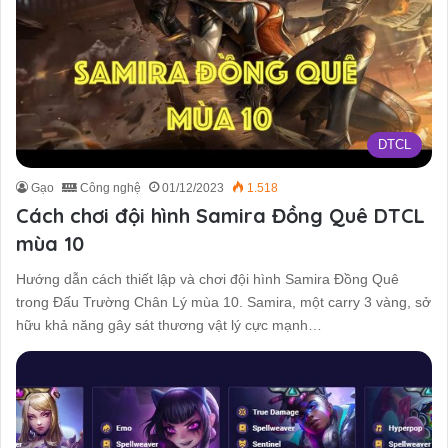
DTCL
Gạo
Công nghệ
01/12/2023
1.518
Cách chơi đội hình Samira Đồng Quê DTCL
mùa 10
Hướng dẫn cách thiết lập và chơi đội hình Samira Đồng Quê
trong Đấu Trường Chân Lý mùa 10. Samira, một carry 3 vàng, sở
hữu khả năng gây sát thương vật lý cực mạnh…