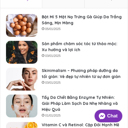
Bật Mí 5 Mặt Nạ Trứng Gà Giúp Da Trắng
Sáng, Mịn Màng
05/01/2025
Sản phẩm chăm sóc tóc từ thảo mộc:
Xu hướng và lợi ích
03/01/2025
Skinimalism – Phương pháp dưỡng da
tối giản: Vẻ đẹp tự nhiên từ sự đơn giản
03/01/2025
Tẩy Da Chết Bằng Enzyme Tự Nhiên:
Giải Pháp Làm Sạch Da Nhẹ Nhàng và
Hiệu Quả
Chat
01/01/2025
Vitamin C và Retinol: Cặp Đôi Mạnh Mẽ