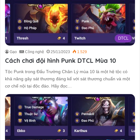
DTCL
Gạo
Công nghệ
25/11/2023
1.529
Cách chơi đội hình Punk DTCL Mùa 10
Tộc Punk trong Đấu Trường Chân Lý mùa 10 là một hệ tộc có
khả năng gây sát thương đáng kể với sát thương chuẩn và một
cơ chế nội tại độc đáo. Hãy đọc…