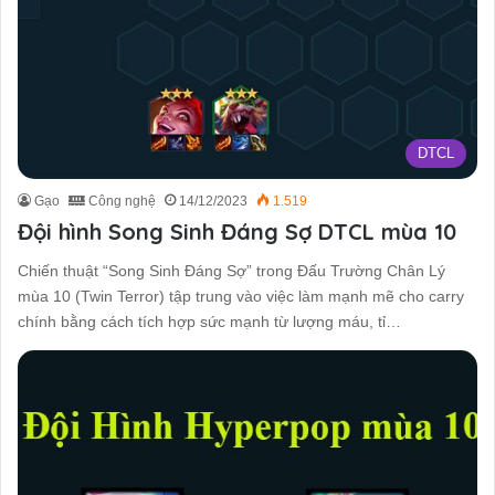
DTCL
Gạo
Công nghệ
14/12/2023
1.519
Đội hình Song Sinh Đáng Sợ DTCL mùa 10
Chiến thuật “Song Sinh Đáng Sợ” trong Đấu Trường Chân Lý
mùa 10 (Twin Terror) tập trung vào việc làm mạnh mẽ cho carry
chính bằng cách tích hợp sức mạnh từ lượng máu, tỉ…