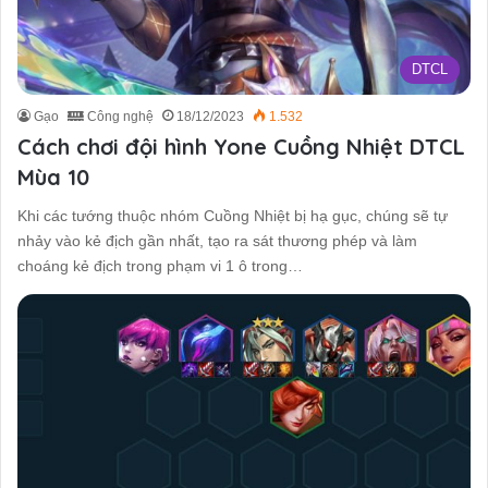
DTCL
Gạo
Công nghệ
18/12/2023
1.532
Cách chơi đội hình Yone Cuồng Nhiệt DTCL
Mùa 10
Khi các tướng thuộc nhóm Cuồng Nhiệt bị hạ gục, chúng sẽ tự
nhảy vào kẻ địch gần nhất, tạo ra sát thương phép và làm
choáng kẻ địch trong phạm vi 1 ô trong…