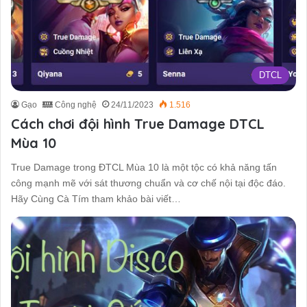
DTCL
Gạo
Công nghệ
24/11/2023
1.516
Cách chơi đội hình True Damage DTCL
Mùa 10
True Damage trong ĐTCL Mùa 10 là một tộc có khả năng tấn
công mạnh mẽ với sát thương chuẩn và cơ chế nội tại độc đáo.
Hãy Cùng Cà Tím tham khảo bài viết…