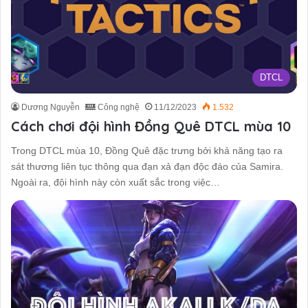
DTCL
Dương Nguyễn
Công nghệ
11/12/2023
1.532
Cách chơi đội hình Đồng Quê DTCL mùa 10
Trong DTCL mùa 10, Đồng Quê đặc trưng bởi khả năng tạo ra
sát thương liên tục thông qua đạn xả đạn độc đáo của Samira.
Ngoài ra, đội hình này còn xuất sắc trong việc…