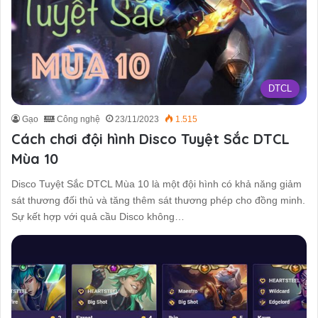
DTCL
Gạo
Công nghệ
23/11/2023
1.515
Cách chơi đội hình Disco Tuyệt Sắc DTCL
Mùa 10
Disco Tuyệt Sắc DTCL Mùa 10 là một đội hình có khả năng giảm
sát thương đối thủ và tăng thêm sát thương phép cho đồng minh.
Sự kết hợp với quả cầu Disco không…