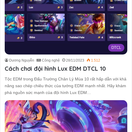
DTCL
Dương Nguyễn
Công nghệ
28/11/2023
1.512
Cách chơi đội hình Lux EDM DTCL 10
Tộc EDM trong Đấu Trường Chân Lý Mùa 10 rất hấp dẫn với khả
năng sao chép chiêu thức của tướng EDM mạnh nhất. Hãy khám
phá nguồn sức mạnh của đội hình Lux EDM…