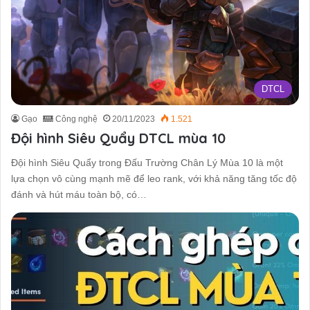
DTCL
Gạo
Công nghệ
20/11/2023
1.521
Đội hình Siêu Quẩy DTCL mùa 10
Đội hình Siêu Quẩy trong Đấu Trường Chân Lý Mùa 10 là một
lựa chọn vô cùng mạnh mẽ để leo rank, với khả năng tăng tốc độ
đánh và hút máu toàn bộ, có…