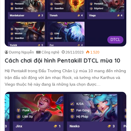
DTCL
Dương Nguyễn
Công nghệ
26/11/2023
1.520
Cách chơi đội hình Pentakill DTCL mùa 10
Hệ Pentakill trong Đấu Trường Chân Lý mùa 10 mang đến những
trận đấu sôi động với âm nhạc Rock, và tướng như Karthus và
Viego thuộc hệ này đang là những lựa chọn được…