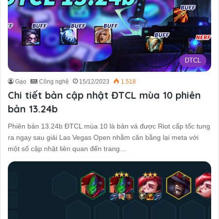
DTCL
Gạo
Công nghệ
15/12/2023
1.518
Chi tiết bản cập nhật ĐTCL mùa 10 phiên
bản 13.24b
Phiên bản 13.24b ĐTCL mùa 10 là bản vá được Riot cấp tốc tung
ra ngay sau giải Las Vegas Open nhằm cân bằng lại meta với
một số cập nhật liên quan đến trang…