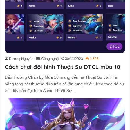
DTCL
Dương Nguyễn
Công nghệ
30/11/2023
1.526
Cách chơi đội hình Thuật Sư DTCL mùa 10
Đấu Trường Chân Lý Mùa 10 mang đến hệ Thuật Sư với khả
năng tăng sát thương dựa trên số lần tung chiêu. Kéo theo đó sự
trỗi dậy của đội hình Annie Thuật Sư…