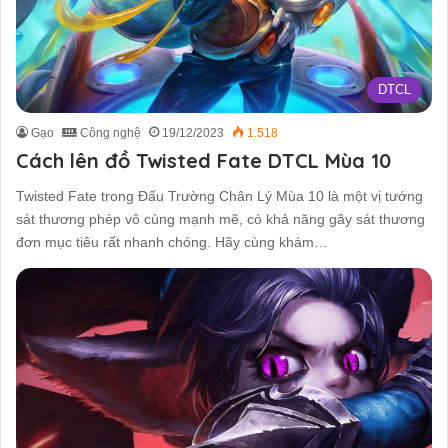
DTCL
Gạo
Công nghệ
19/12/2023
1.518
Cách lên đồ Twisted Fate DTCL Mùa 10
Twisted Fate trong Đấu Trường Chân Lý Mùa 10 là một vị tướng
sát thương phép vô cùng mạnh mẽ, có khả năng gây sát thương
đơn mục tiêu rất nhanh chóng. Hãy cùng khám…