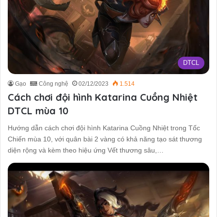
DTCL
Gạo
Công nghệ
02/12/2023
1.514
Cách chơi đội hình Katarina Cuồng Nhiệt
DTCL mùa 10
Hướng dẫn cách chơi đội hình Katarina Cuồng Nhiệt trong Tốc
Chiến mùa 10, với quân bài 2 vàng có khả năng tạo sát thương
diện rộng và kèm theo hiệu ứng Vết thương sâu,…