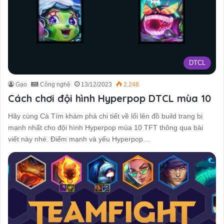
DTCL
Gạo
Công nghệ
13/12/2023
2.248
Cách chơi đội hình Hyperpop DTCL mùa 10
Hãy cùng Cà Tím khám phá chi tiết về lối lên đồ build trang bị
mạnh nhất cho đội hình Hyperpop mùa 10 TFT thông qua bài
viết này nhé. Điểm mạnh và yếu Hyperpop…