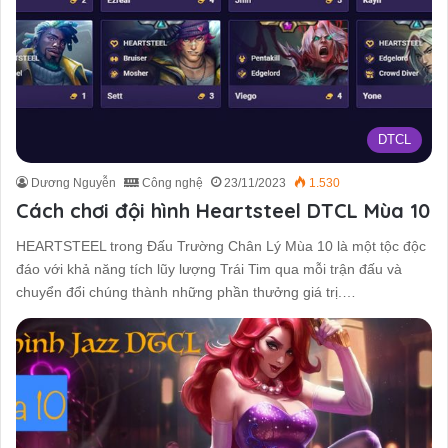
DTCL
Dương Nguyễn
Công nghệ
23/11/2023
1.530
Cách chơi đội hình Heartsteel DTCL Mùa 10
HEARTSTEEL trong Đấu Trường Chân Lý Mùa 10 là một tộc độc
đáo với khả năng tích lũy lượng Trái Tim qua mỗi trận đấu và
chuyển đổi chúng thành những phần thưởng giá trị.…