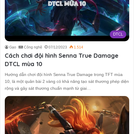
DTCL
Gạo
Công nghệ
07/12/2023
1.514
Cách chơi đội hình Senna True Damage
DTCL mùa 10
Hướng dẫn chơi đội hình Senna True Damage trong TFT mùa
10, là một quân bài 2 vàng có khả năng tạo sát thương phép diện
rộng và gây sát thương chuẩn mạnh từ giai…