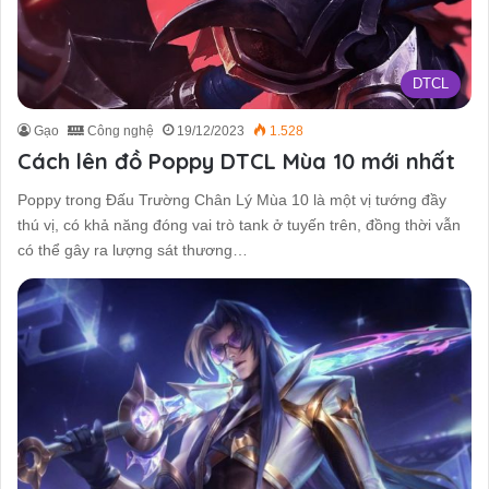
DTCL
Gạo
Công nghệ
19/12/2023
1.528
Cách lên đồ Poppy DTCL Mùa 10 mới nhất
Poppy trong Đấu Trường Chân Lý Mùa 10 là một vị tướng đầy
thú vị, có khả năng đóng vai trò tank ở tuyến trên, đồng thời vẫn
có thể gây ra lượng sát thương…