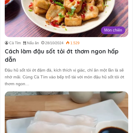
Món chiên
Cà Tím
Nấu ăn
28/10/2024
1.529
Cách làm đậu sốt tỏi ớt thơm ngon hấp
dẫn
Đậu hũ sốt tỏi ớt đậm đà, kích thích vị giác, chỉ ăn một lần là sẽ
nhớ mãi. Cùng Cà Tím vào bếp trổ tài với món đậu hũ sốt tỏi ớt
thơm ngon…