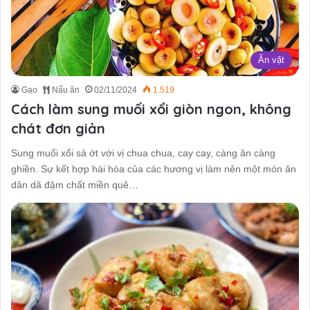
Ăn vặt
Gạo
Nấu ăn
02/11/2024
1.519
Cách làm sung muối xổi giòn ngon, không
chát đơn giản
Sung muối xổi sả ớt với vị chua chua, cay cay, càng ăn càng
ghiền. Sự kết hợp hài hòa của các hương vị làm nên một món ăn
dân dã đậm chất miền quê…