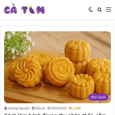
Switch skin
Tìm ki
M
Món bánh
Dương Nguyễn
Nấu ăn
24/09/2025
1.500