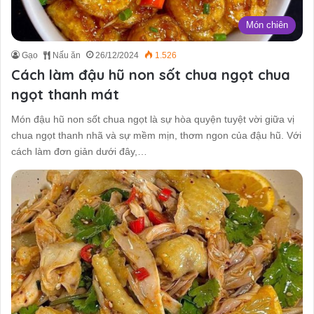
Món chiên
Gạo
Nấu ăn
26/12/2024
1.526
Cách làm đậu hũ non sốt chua ngọt chua
ngọt thanh mát
Món đậu hũ non sốt chua ngọt là sự hòa quyện tuyệt vời giữa vị
chua ngọt thanh nhã và sự mềm mịn, thơm ngon của đậu hũ. Với
cách làm đơn giản dưới đây,…