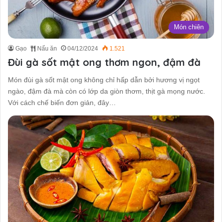
Món chiên
Gạo
Nấu ăn
04/12/2024
1.521
Đùi gà sốt mật ong thơm ngon, đậm đà
Món đùi gà sốt mật ong không chỉ hấp dẫn bởi hương vị ngọt
ngào, đậm đà mà còn có lớp da giòn thơm, thịt gà mọng nước.
Với cách chế biến đơn giản, đây…