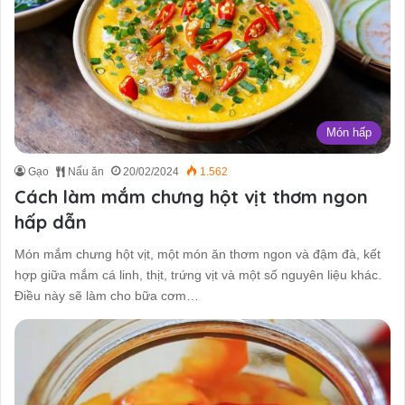
Món hấp
Gạo
Nấu ăn
20/02/2024
1.562
Cách làm mắm chưng hột vịt thơm ngon
hấp dẫn
Món mắm chưng hột vịt, một món ăn thơm ngon và đậm đà, kết
hợp giữa mắm cá linh, thịt, trứng vịt và một số nguyên liệu khác.
Điều này sẽ làm cho bữa cơm…