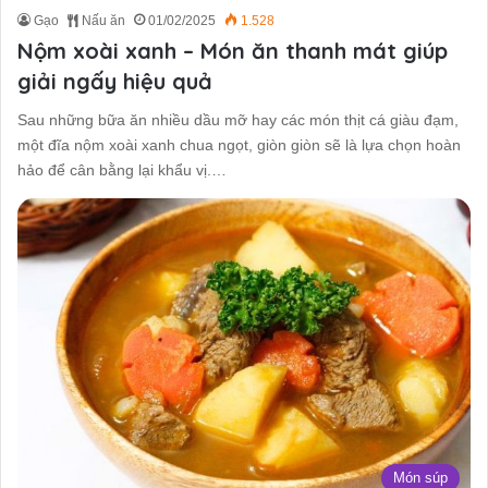
Gạo
Nấu ăn
01/02/2025
1.528
Nộm xoài xanh – Món ăn thanh mát giúp
giải ngấy hiệu quả
Sau những bữa ăn nhiều dầu mỡ hay các món thịt cá giàu đạm,
một đĩa nộm xoài xanh chua ngọt, giòn giòn sẽ là lựa chọn hoàn
hảo để cân bằng lại khẩu vị.…
Món súp