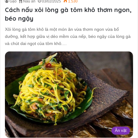
Gạo
Nấu ăn
03/02/2025
1.530
Cách nấu xôi lòng gà tôm khô thơm ngon,
béo ngậy
Xôi lòng gà tôm khô là một món ăn vừa thơm ngon vừa bổ
dưỡng, kết hợp giữa vị dẻo mềm của nếp, béo ngậy của lòng gà
và chút dai ngọt của tôm khô.…
Ăn vặt