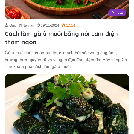
Ăn vặt
Gạo
Nấu ăn
19/11/2024
1.514
Cách làm gà ủ muối bằng nồi cơm điện
thơm ngon
Gà ủ muối luôn cuốn hút thực khách bởi sắc vàng óng ánh,
hương thơm quyến rũ và vị ngon độc đáo, đậm đà. Hãy cùng Cà
Tím khám phá cách làm gà ủ muối…