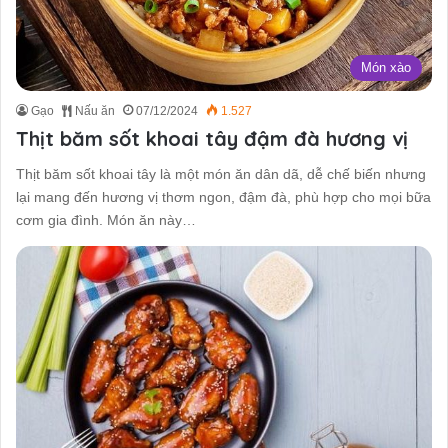
Món xào
Gạo
Nấu ăn
07/12/2024
1.527
Thịt băm sốt khoai tây đậm đà hương vị
Thịt băm sốt khoai tây là một món ăn dân dã, dễ chế biến nhưng
lại mang đến hương vị thơm ngon, đậm đà, phù hợp cho mọi bữa
cơm gia đình. Món ăn này…