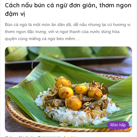
Cách nấu bún cá ngừ đơn giản, thơm ngon
đậm vị
Bún cá ngừ là một món ăn dân dã, dễ nấu nhưng lại có hương vị
thơm ngon đặc trưng, với vị ngọt thanh của nước dùng hòa
quyện cùng miếng cá ngừ béo mềm.…
Món hấp