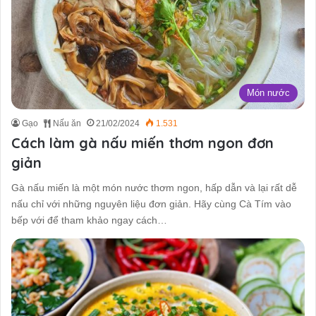
Món nước
Gạo
Nấu ăn
21/02/2024
1.531
Cách làm gà nấu miến thơm ngon đơn
giản
Gà nấu miến là một món nước thơm ngon, hấp dẫn và lại rất dễ
nấu chỉ với những nguyên liệu đơn giản. Hãy cùng Cà Tím vào
bếp với để tham khảo ngay cách…