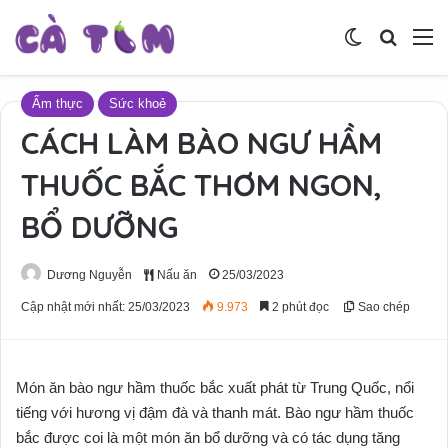
Switch skin
Tìm ki
M
Ẩm thực
Sức khoẻ
CÁCH LÀM BÀO NGƯ HẦM
THUỐC BẮC THƠM NGON,
BỔ DƯỠNG
Dương Nguyễn
Nấu ăn
25/03/2023
Cập nhật mới nhất: 25/03/2023
9.973
2 phút đọc
Sao chép
Món ăn bào ngư hầm thuốc bắc xuất phát từ Trung Quốc, nổi
tiếng với hương vị đậm đà và thanh mát. Bào ngư hầm thuốc
bắc được coi là một món ăn bổ dưỡng và có tác dụng tăng