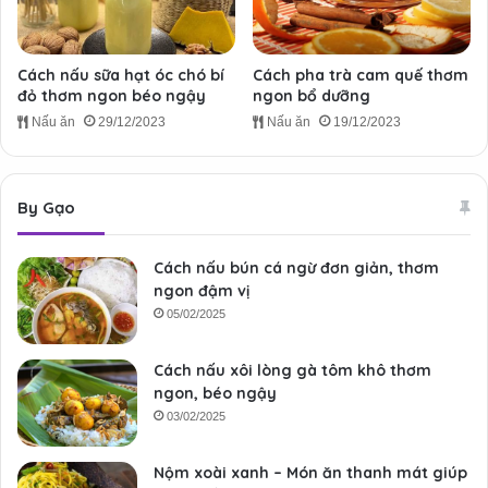
Cách nấu sữa hạt óc chó bí
Cách pha trà cam quế thơm
đỏ thơm ngon béo ngậy
ngon bổ dưỡng
Nấu ăn
29/12/2023
Nấu ăn
19/12/2023
By Gạo
Cách nấu bún cá ngừ đơn giản, thơm
ngon đậm vị
05/02/2025
Cách nấu xôi lòng gà tôm khô thơm
ngon, béo ngậy
03/02/2025
Nộm xoài xanh – Món ăn thanh mát giúp