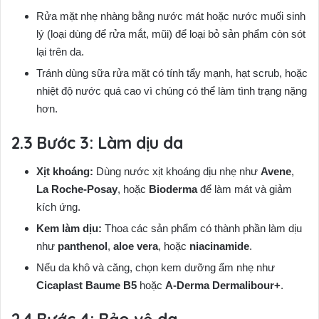
Rửa mặt nhẹ nhàng bằng nước mát hoặc nước muối sinh
lý (loại dùng để rửa mắt, mũi) để loại bỏ sản phẩm còn sót
lại trên da.
Tránh dùng sữa rửa mặt có tính tẩy mạnh, hạt scrub, hoặc
nhiệt độ nước quá cao vì chúng có thể làm tình trạng nặng
hơn.
Bước 3: Làm dịu da
Xịt khoáng:
Dùng nước xịt khoáng dịu nhẹ như
Avene
,
La Roche-Posay
, hoặc
Bioderma
để làm mát và giảm
kích ứng.
Kem làm dịu:
Thoa các sản phẩm có thành phần làm dịu
như
panthenol
,
aloe vera
, hoặc
niacinamide
.
Nếu da khô và căng, chọn kem dưỡng ẩm nhẹ như
Cicaplast Baume B5
hoặc
A-Derma Dermalibour+
.