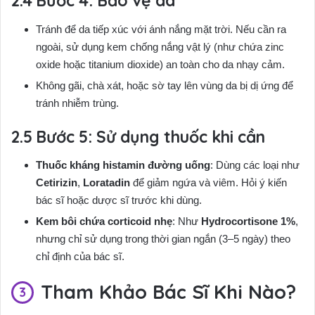
Bước 4: Bảo vệ da
Tránh để da tiếp xúc với ánh nắng mặt trời. Nếu cần ra
ngoài, sử dụng kem chống nắng vật lý (như chứa zinc
oxide hoặc titanium dioxide) an toàn cho da nhạy cảm.
Không gãi, chà xát, hoặc sờ tay lên vùng da bị dị ứng để
tránh nhiễm trùng.
Bước 5: Sử dụng thuốc khi cần
Thuốc kháng histamin đường uống
: Dùng các loại như
Cetirizin
,
Loratadin
để giảm ngứa và viêm. Hỏi ý kiến
bác sĩ hoặc dược sĩ trước khi dùng.
Kem bôi chứa corticoid nhẹ
: Như
Hydrocortisone 1%
,
nhưng chỉ sử dụng trong thời gian ngắn (3–5 ngày) theo
chỉ định của bác sĩ.
Tham Khảo Bác Sĩ Khi Nào?