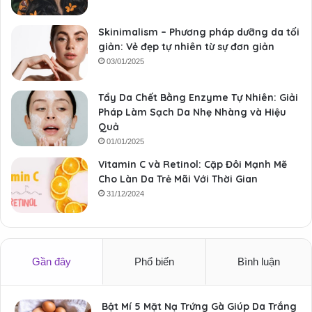
Skinimalism – Phương pháp dưỡng da tối
giản: Vẻ đẹp tự nhiên từ sự đơn giản
03/01/2025
Tẩy Da Chết Bằng Enzyme Tự Nhiên: Giải
Pháp Làm Sạch Da Nhẹ Nhàng và Hiệu
Quả
01/01/2025
Vitamin C và Retinol: Cặp Đôi Mạnh Mẽ
Cho Làn Da Trẻ Mãi Với Thời Gian
31/12/2024
Gần đây
Phổ biến
Bình luận
Bật Mí 5 Mặt Nạ Trứng Gà Giúp Da Trắng