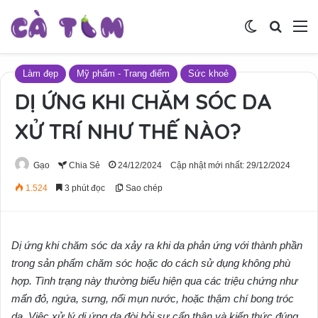
Switch skin
Tìm ki
M
Làm đẹp
Mỹ phẩm - Trang điểm
Sức khoẻ
DỊ ỨNG KHI CHĂM SÓC DA
XỬ TRÍ NHƯ THẾ NÀO?
Gạo
Chia Sẻ
24/12/2024
Cập nhật mới nhất: 29/12/2024
1.524
3 phút đọc
Sao chép
Dị ứng khi chăm sóc da xảy ra khi da phản ứng với thành phần
trong sản phẩm chăm sóc hoặc do cách sử dụng không phù
hợp. Tình trạng này thường biểu hiện qua các triệu chứng như
mẩn đỏ, ngứa, sưng, nổi mụn nước, hoặc thậm chí bong tróc
da. Việc xử lý dị ứng da đòi hỏi sự cẩn thận và kiến thức đúng