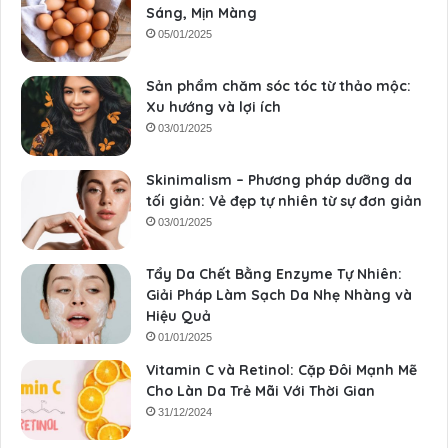
Sáng, Mịn Màng
05/01/2025
Sản phẩm chăm sóc tóc từ thảo mộc:
Xu hướng và lợi ích
03/01/2025
Skinimalism – Phương pháp dưỡng da
tối giản: Vẻ đẹp tự nhiên từ sự đơn giản
03/01/2025
Tẩy Da Chết Bằng Enzyme Tự Nhiên:
Giải Pháp Làm Sạch Da Nhẹ Nhàng và
Hiệu Quả
01/01/2025
Vitamin C và Retinol: Cặp Đôi Mạnh Mẽ
Cho Làn Da Trẻ Mãi Với Thời Gian
31/12/2024