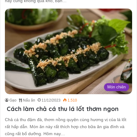
này cũng không quá khó, bạn…
Món chiên
Gạo
Nấu ăn
11/12/2023
1.510
Cách làm chả cá thu lá lốt thơm ngon
Chả cá thu đậm đà, thơm nồng quyện cùng hương vị của lá lốt
rất hấp dẫn. Món ăn này rất thích hợp cho bữa ăn gia đình và
cũng rất bổ dưỡng. Hôm nay…