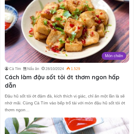
Món chiên
Cà Tím
Nấu ăn
28/10/2024
1.529
Cách làm đậu sốt tỏi ớt thơm ngon hấp
dẫn
Đậu hũ sốt tỏi ớt đậm đà, kích thích vị giác, chỉ ăn một lần là sẽ
nhớ mãi. Cùng Cà Tím vào bếp trổ tài với món đậu hũ sốt tỏi ớt
thơm ngon…