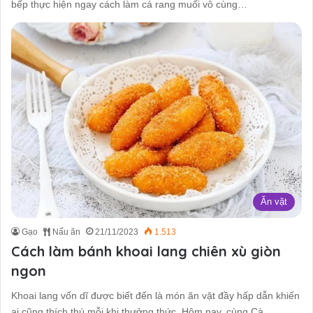
bếp thực hiện ngay cách làm cá rang muối vô cùng…
Ăn vặt
Gạo
Nấu ăn
21/11/2023
1.513
Cách làm bánh khoai lang chiên xù giòn
ngon
Khoai lang vốn dĩ được biết đến là món ăn vặt đầy hấp dẫn khiến
ai cũng thích thú mỗi khi thưởng thức. Hôm nay, cùng Cà