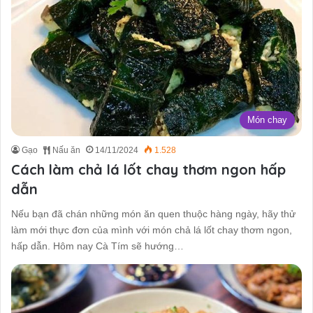
Món chay
Gạo
Nấu ăn
14/11/2024
1.528
Cách làm chả lá lốt chay thơm ngon hấp
dẫn
Nếu bạn đã chán những món ăn quen thuộc hàng ngày, hãy thử
làm mới thực đơn của mình với món chả lá lốt chay thơm ngon,
hấp dẫn. Hôm nay Cà Tím sẽ hướng…