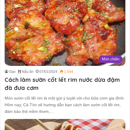
Món chiên
Gạo
Nấu ăn
07/01/2024
1.544
Cách làm sườn cốt lết rim nước dừa đậm
đà đưa cơm
Món sườn cốt lết rim là một gợi ý tuyệt vời cho bữa cơm gia đình.
Hôm nay, Cà Tím sẽ hướng dẫn bạn cách làm sườn cốt lết rim,
đảm bảo thịt mềm thơm,…