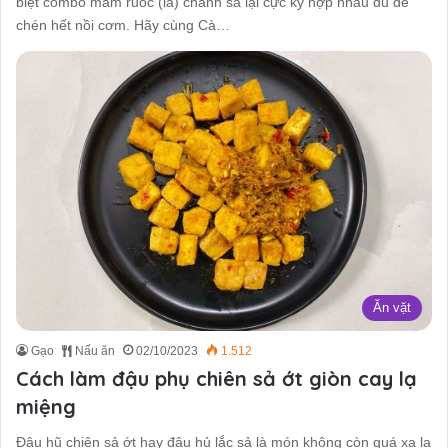
biệt combo mắm ruốc (lá) chanh sả lại cực kỳ hợp nhau đủ để
chén hết nồi cơm. Hãy cùng Cà…
Ăn vặt
Gạo
Nấu ăn
02/10/2023
1.512
Cách làm đậu phụ chiên sả ớt giòn cay lạ
miệng
Đậu hũ chiên sả ớt hay đậu hủ lắc sả là món không còn quá xa lạ