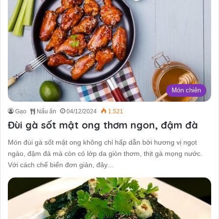
Món chiên
Gạo
Nấu ăn
04/12/2024
1.521
Đùi gà sốt mật ong thơm ngon, đậm đà
Món đùi gà sốt mật ong không chỉ hấp dẫn bởi hương vị ngọt
ngào, đậm đà mà còn có lớp da giòn thơm, thịt gà mọng nước.
Với cách chế biến đơn giản, đây…