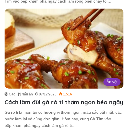
Tím vào bếp khám phá ngay cách làm rong biển cháy tỏi…
Ăn vặt
Gạo
Nấu ăn
07/12/2023
1.516
Cách làm đùi gà rô ti thơm ngon béo ngậy
Gà rô ti là món ăn có hương vị thơm ngon, màu sắc bắt mắt, các
bước làm lại vô cùng đơn giản. Hôm nay, cùng Cà Tím vào
bếp khám phá ngay cách làm gà rô ti…