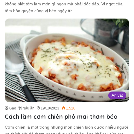
không biết tôm làm món gì ngon mà phải độc đáo. Vị ngọt của
tôm hòa quyện cùng vị béo ngậy từ…
Ăn vặt
Gạo
Nấu ăn
19/10/2023
1.520
Cách làm cơm chiên phô mai thơm béo
Cơm chiên là một trong những món chiên luôn được nhiều người
ưa thích bởi độ thơm ngon và sự dễ chiều lòng khẩu vị của mọi