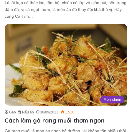
Lá lốt kẹp cá thác lác, tẩm bột chiên có lớp vỏ giòn bùi, bên trong
đậm đà, vị cá ngọt thơm, là món ăn để thay đổi khá thú vị. Hãy
cùng Cà Tím…
Món chiên
Gạo
Nấu ăn
30/09/2023
1.516
Cách làm gà rang muối thơm ngon
Gà rang muối là món ăn ngon,bổ dưỡng, lại không tốn nhiều thời