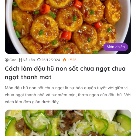
Món chiên
Gạo
Nấu ăn
26/12/2024
1.526
Cách làm đậu hũ non sốt chua ngọt chua
ngọt thanh mát
Món đậu hũ non sốt chua ngọt là sự hòa quyện tuyệt vời giữa vị
chua ngọt thanh nhã và sự mềm mịn, thơm ngon của đậu hũ. Với
cách làm đơn giản dưới đây,…