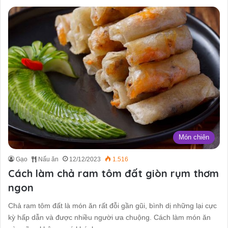
Món chiên
Gạo
Nấu ăn
12/12/2023
1.516
Cách làm chả ram tôm đất giòn rụm thơm
ngon
Chả ram tôm đất là món ăn rất đỗi gần gũi, bình dị những lại cực
kỳ hấp dẫn và được nhiều người ưa chuộng. Cách làm món ăn