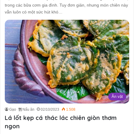
trong các bữa cơm gia đình. Tuy đơn giản, nhưng món chiên này
vẫn luôn có một sức hút khó…
Ăn vặt
Gạo
Nấu ăn
02/10/2023
1.508
Lá lốt kẹp cá thác lác chiên giòn thơm
ngon