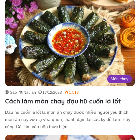
Món chay
Gạo
Nấu ăn
17/12/2023
1.513
Cách làm món chay đậu hũ cuốn lá lốt
Đậu hũ cuốn lá lốt là món ăn chay được nhiều người yêu thích,
món ăn này vừa lạ vừa quen, thanh đạm lại cực kỳ dễ làm. Hãy
cùng Cà Tím vào bếp thực hiện…