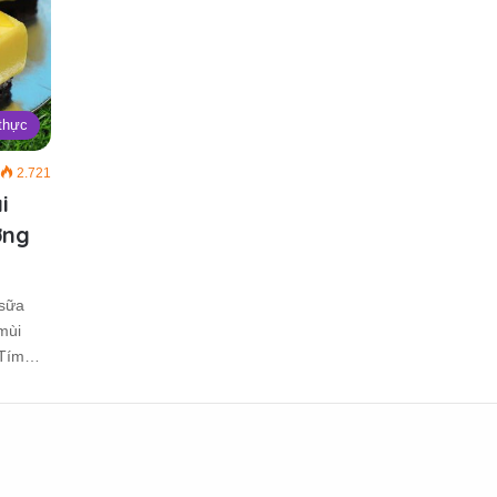
thực
2.721
i
ơng
sữa
mùi
à Tím…