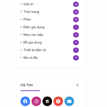
Giải trí
18
Thời trang
14
Phim
14
Điện gia dụng
7
Mẹo vào bếp
6
Đồ gia dụng
6
Thiết bị điện tử
5
Mẹ và Bé
4
Cà Tím
Facebook
Instagram
Threads
Messenger
Mail