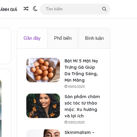
ÁNH GIÁ
Bài viết ngẫu nhiên
Switch skin
Tìm
kiếm
Gần đây
Phổ biến
Bình luận
Bật Mí 5 Mặt Nạ
Trứng Gà Giúp
Da Trắng Sáng,
Mịn Màng
05/01/2025
Sản phẩm chăm
sóc tóc từ thảo
mộc: Xu hướng
và lợi ích
03/01/2025
Skinimalism –