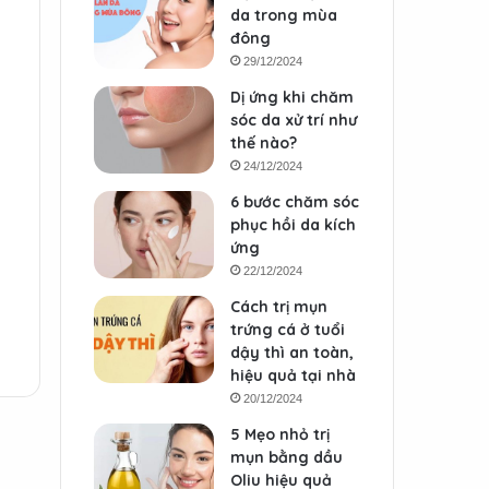
da trong mùa
đông
29/12/2024
Dị ứng khi chăm
sóc da xử trí như
thế nào?
24/12/2024
6 bước chăm sóc
phục hồi da kích
ứng
22/12/2024
Cách trị mụn
trứng cá ở tuổi
dậy thì an toàn,
hiệu quả tại nhà
20/12/2024
5 Mẹo nhỏ trị
mụn bằng dầu
Oliu hiệu quả