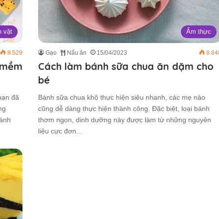
 vặt
Ẩm thực
8.529
Gạo
Nấu ăn
15/04/2023
8.84
n mềm
Cách làm bánh sữa chua ăn dặm cho
bé
bạn đã
Bánh sữa chua khô thực hiện siêu nhanh, các mẹ nào
ng
cũng dễ dàng thực hiện thành công. Đặc biệt, loại bánh
bánh
thơm ngon, dinh dưỡng này được làm từ những nguyên
liệu cực đơn…