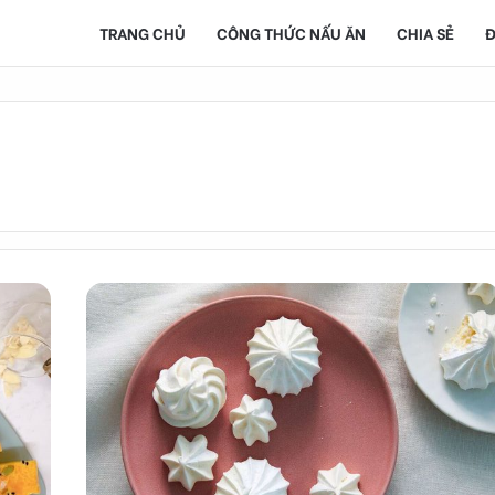
TRANG CHỦ
CÔNG THỨC NẤU ĂN
CHIA SẺ
Đ