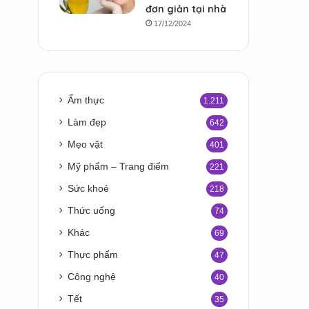
đơn giản tại nhà
17/12/2024
Ẩm thực
1.211
Làm đẹp
642
Mẹo vặt
401
Mỹ phẩm – Trang điểm
221
Sức khoẻ
218
Thức uống
74
Khác
69
Thực phẩm
47
Công nghệ
40
Tết
35