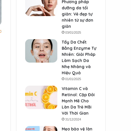
Phương pháp
dưỡng da tối
giản: Vẻ đẹp tự
nhiên từ sự đơn
giản
0
03/01/2025
Tẩy Da Chết
Bằng Enzyme Tự
Nhiên: Giải Pháp
Làm Sạch Da
Nhẹ Nhàng và
Hiệu Quả
01/01/2025
Vitamin C và
Retinol: Cặp Đôi
Mạnh Mẽ Cho
Làn Da Trẻ Mãi
Với Thời Gian
31/12/2024
Mẹo bảo vệ làn