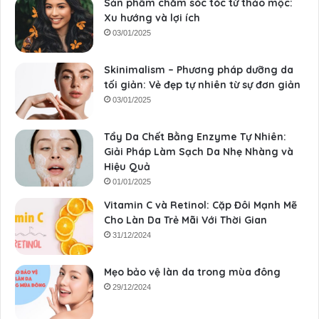
Sản phẩm chăm sóc tóc từ thảo mộc:
Xu hướng và lợi ích
03/01/2025
Skinimalism – Phương pháp dưỡng da
tối giản: Vẻ đẹp tự nhiên từ sự đơn giản
03/01/2025
Tẩy Da Chết Bằng Enzyme Tự Nhiên:
Giải Pháp Làm Sạch Da Nhẹ Nhàng và
Hiệu Quả
01/01/2025
Vitamin C và Retinol: Cặp Đôi Mạnh Mẽ
Cho Làn Da Trẻ Mãi Với Thời Gian
31/12/2024
Mẹo bảo vệ làn da trong mùa đông
29/12/2024