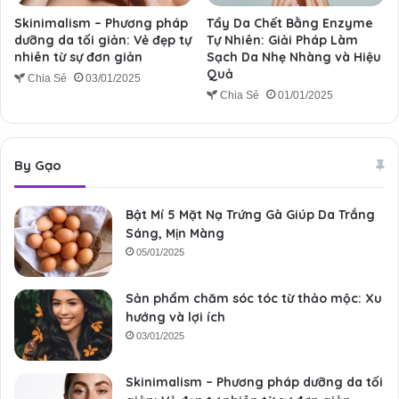
Skinimalism – Phương pháp
Tẩy Da Chết Bằng Enzyme
dưỡng da tối giản: Vẻ đẹp tự
Tự Nhiên: Giải Pháp Làm
nhiên từ sự đơn giản
Sạch Da Nhẹ Nhàng và Hiệu
Quả
Chia Sẻ
03/01/2025
Chia Sẻ
01/01/2025
By Gạo
Bật Mí 5 Mặt Nạ Trứng Gà Giúp Da Trắng
Sáng, Mịn Màng
05/01/2025
Sản phẩm chăm sóc tóc từ thảo mộc: Xu
hướng và lợi ích
03/01/2025
Skinimalism – Phương pháp dưỡng da tối