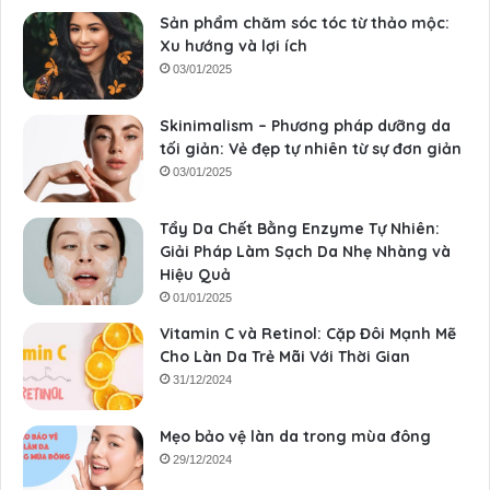
Sản phẩm chăm sóc tóc từ thảo mộc:
Xu hướng và lợi ích
03/01/2025
Skinimalism – Phương pháp dưỡng da
tối giản: Vẻ đẹp tự nhiên từ sự đơn giản
03/01/2025
Tẩy Da Chết Bằng Enzyme Tự Nhiên:
Giải Pháp Làm Sạch Da Nhẹ Nhàng và
Hiệu Quả
01/01/2025
Vitamin C và Retinol: Cặp Đôi Mạnh Mẽ
Cho Làn Da Trẻ Mãi Với Thời Gian
31/12/2024
Mẹo bảo vệ làn da trong mùa đông
29/12/2024