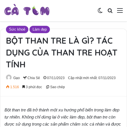
Switch skin
Tìm ki
M
Sức khoẻ
Làm đẹp
BỘT THAN TRE LÀ GÌ? TÁC
DỤNG CỦA THAN TRE HOẠT
TÍNH
Gạo
Chia Sẻ
07/11/2023
Cập nhật mới nhất: 07/11/2023
1.516
3 phút đọc
Sao chép
Bột than tre đã trở thành một xu hướng phổ biến trong làm đẹp
tự nhiên. Không chỉ dừng lại ở việc làm đẹp, bột than tre còn
được sử dụng trong các sản phẩm chăm sóc cá nhân và được