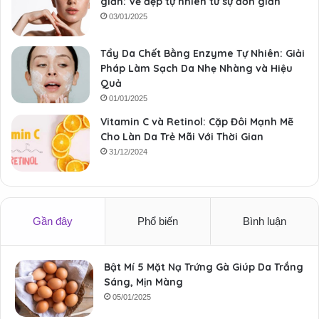
giản: Vẻ đẹp tự nhiên từ sự đơn giản
03/01/2025
Tẩy Da Chết Bằng Enzyme Tự Nhiên: Giải
Pháp Làm Sạch Da Nhẹ Nhàng và Hiệu
Quả
01/01/2025
Vitamin C và Retinol: Cặp Đôi Mạnh Mẽ
Cho Làn Da Trẻ Mãi Với Thời Gian
31/12/2024
Gần đây
Phổ biến
Bình luận
Bật Mí 5 Mặt Nạ Trứng Gà Giúp Da Trắng
Sáng, Mịn Màng
05/01/2025