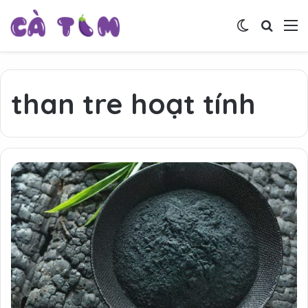
Switch skin
Tìm ki
M
than tre hoạt tính