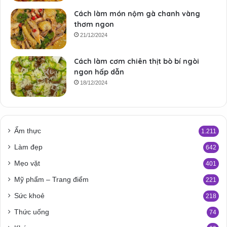
Cách làm món nộm gà chanh vàng
thơm ngon
21/12/2024
Cách làm cơm chiên thịt bò bí ngòi
ngon hấp dẫn
18/12/2024
Ẩm thực
1.211
Làm đẹp
642
Mẹo vặt
401
Mỹ phẩm – Trang điểm
221
Sức khoẻ
218
Thức uống
74