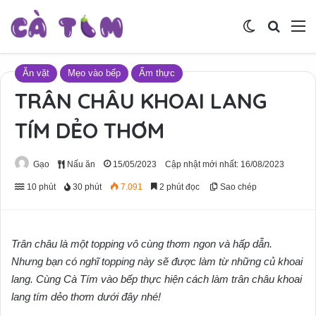
Switch skin
Tìm ki
M
Ăn vặt
Mẹo vào bếp
Ẩm thực
TRÂN CHÂU KHOAI LANG
TÍM DẺO THƠM
Gạo
Nấu ăn
15/05/2023
Cập nhật mới nhất: 16/08/2023
10 phút
30 phút
7.091
2 phút đọc
Sao chép
Trân châu là một topping vô cùng thơm ngon và hấp dẫn.
Nhưng bạn có nghĩ topping này sẽ được làm từ những củ khoai
lang. Cùng Cà Tím vào bếp thực hiện cách làm trân châu khoai
lang tím dẻo thơm dưới đây nhé!