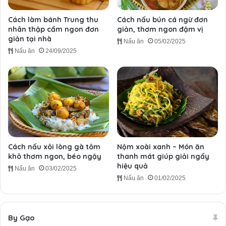
Cách làm bánh Trung thu
Cách nấu bún cá ngừ đơn
nhân thập cẩm ngon đơn
giản, thơm ngon đậm vị
giản tại nhà
Nấu ăn
05/02/2025
Nấu ăn
24/09/2025
Cách nấu xôi lòng gà tôm
Nộm xoài xanh – Món ăn
khô thơm ngon, béo ngậy
thanh mát giúp giải ngấy
hiệu quả
Nấu ăn
03/02/2025
Nấu ăn
01/02/2025
By Gạo