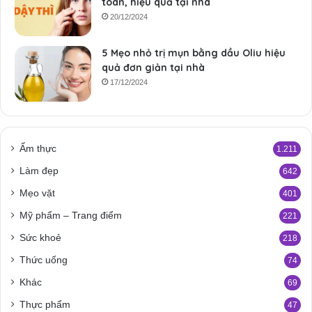
toàn, hiệu quả tại nhà
20/12/2024
5 Mẹo nhỏ trị mụn bằng dầu Oliu hiệu
quả đơn giản tại nhà
17/12/2024
Ẩm thực
1.211
Làm đẹp
642
Mẹo vặt
401
Mỹ phẩm – Trang điểm
221
Sức khoẻ
218
Thức uống
74
Khác
69
Thực phẩm
47