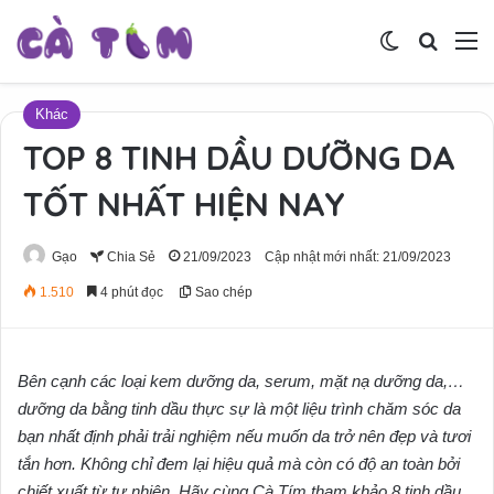
Switch skin
Tìm ki
M
Khác
TOP 8 TINH DẦU DƯỠNG DA
TỐT NHẤT HIỆN NAY
Gạo
Chia Sẻ
21/09/2023
Cập nhật mới nhất: 21/09/2023
1.510
4 phút đọc
Sao chép
Bên cạnh các loại kem dưỡng da, serum, mặt nạ dưỡng da,…
dưỡng da bằng tinh dầu thực sự là một liệu trình chăm sóc da
bạn nhất định phải trải nghiệm nếu muốn da trở nên đẹp và tươi
tắn hơn. Không chỉ đem lại hiệu quả mà còn có độ an toàn bởi
chiết xuất từ tự nhiên. Hãy cùng Cà Tím tham khảo 8 tinh dầu