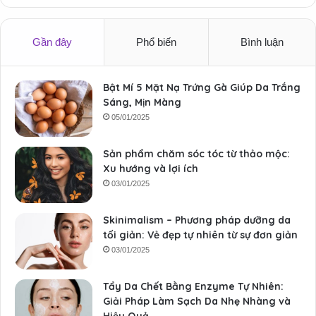
Gần đây
Phổ biến
Bình luận
Bật Mí 5 Mặt Nạ Trứng Gà Giúp Da Trắng
Sáng, Mịn Màng
05/01/2025
Sản phẩm chăm sóc tóc từ thảo mộc:
Xu hướng và lợi ích
03/01/2025
Skinimalism – Phương pháp dưỡng da
tối giản: Vẻ đẹp tự nhiên từ sự đơn giản
03/01/2025
Tẩy Da Chết Bằng Enzyme Tự Nhiên:
Giải Pháp Làm Sạch Da Nhẹ Nhàng và