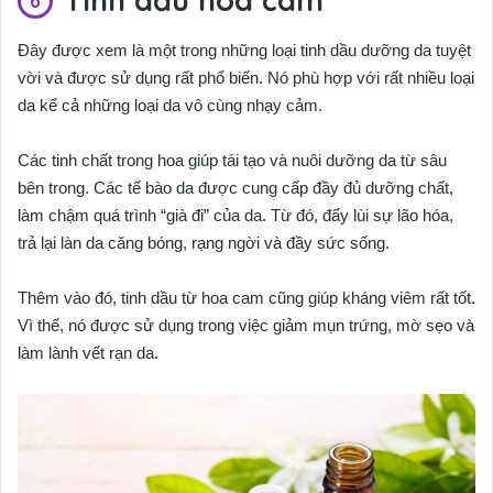
Tinh dầu hoa cam
Đây được xem là một trong những loại tinh dầu dưỡng da tuyệt
vời và được sử dụng rất phổ biến. Nó phù hợp với rất nhiều loại
da kể cả những loại da vô cùng nhạy cảm.
Các tinh chất trong hoa giúp tái tạo và nuôi dưỡng da từ sâu
bên trong. Các tế bào da được cung cấp đầy đủ dưỡng chất,
làm chậm quá trình “già đi” của da. Từ đó, đẩy lùi sự lão hóa,
trả lại làn da căng bóng, rạng ngời và đầy sức sống.
Thêm vào đó, tinh dầu từ hoa cam cũng giúp kháng viêm rất tốt.
Vì thế, nó được sử dụng trong việc giảm mụn trứng, mờ sẹo và
làm lành vết rạn da.