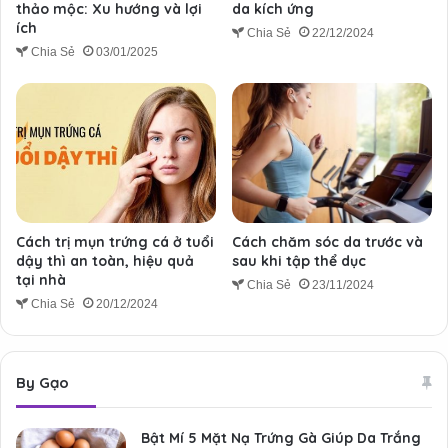
thảo mộc: Xu hướng và lợi
da kích ứng
ích
Chia Sẻ
22/12/2024
Chia Sẻ
03/01/2025
Cách trị mụn trứng cá ở tuổi
Cách chăm sóc da trước và
dậy thì an toàn, hiệu quả
sau khi tập thể dục
tại nhà
Chia Sẻ
23/11/2024
Chia Sẻ
20/12/2024
By Gạo
Bật Mí 5 Mặt Nạ Trứng Gà Giúp Da Trắng