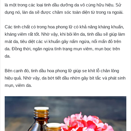
là một trong các loại tinh dầu dưỡng da vô cùng hữu hiệu. Sử
dụng nó, làn da sẽ được chăm sóc toàn diện từ trong ra ngoài.
Các tinh chất có trong hoa phong lữ có khả năng kháng khuẩn,
kháng viêm rất tốt. Nhờ vậy, khi bôi lên da, tinh dầu sẽ giúp làm
mát da, tiêu diệt các vi khuẩn gây nấm ngứa, nổi mẩn đỏ trên
da. Đồng thời, ngăn ngừa tình trạng mụn viêm, mụn bọc trên
da.
Bên cạnh đó, tinh dầu hoa phong lữ giúp se khít lỗ chân lông
hiệu quả. Nhờ vậy, da bớt tiết dầu nhờn gây bít tắc và phát sinh
mụn, viêm da.