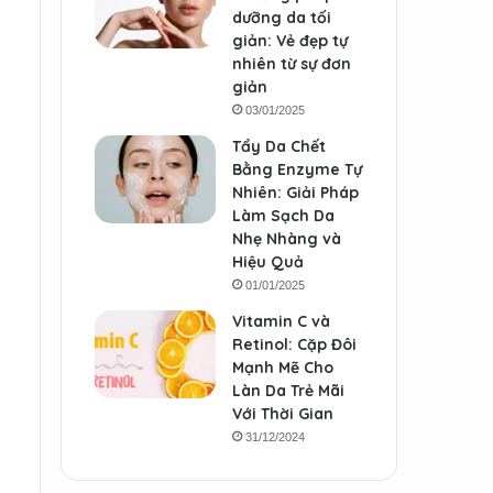
dưỡng da tối
giản: Vẻ đẹp tự
nhiên từ sự đơn
giản
03/01/2025
Tẩy Da Chết
Bằng Enzyme Tự
Nhiên: Giải Pháp
Làm Sạch Da
Nhẹ Nhàng và
Hiệu Quả
01/01/2025
Vitamin C và
Retinol: Cặp Đôi
Mạnh Mẽ Cho
.
Làn Da Trẻ Mãi
Với Thời Gian
31/12/2024