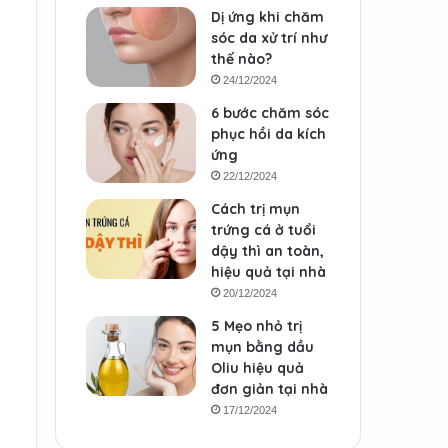
Dị ứng khi chăm
sóc da xử trí như
thế nào?
24/12/2024
6 bước chăm sóc
phục hồi da kích
ứng
22/12/2024
Cách trị mụn
trứng cá ở tuổi
dậy thì an toàn,
hiệu quả tại nhà
20/12/2024
5 Mẹo nhỏ trị
mụn bằng dầu
Oliu hiệu quả
đơn giản tại nhà
17/12/2024