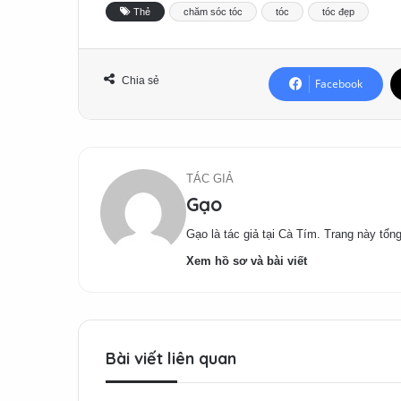
Thẻ
chăm sóc tóc
tóc
tóc đẹp
Chia sẻ
Facebook
TÁC GIẢ
Gạo
Gạo là tác giả tại Cà Tím. Trang này tổng
Xem hồ sơ và bài viết
Bài viết liên quan