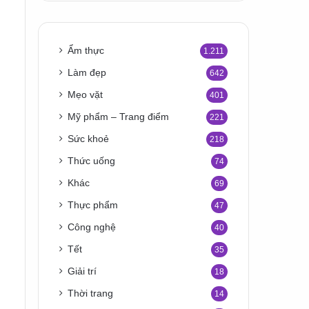
Ẩm thực
1.211
Làm đẹp
642
Mẹo vặt
401
Mỹ phẩm – Trang điểm
221
Sức khoẻ
218
Thức uống
74
Khác
69
Thực phẩm
47
Công nghệ
40
Tết
35
Giải trí
18
Thời trang
14