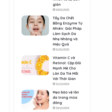
giản
03/01/2025
Tẩy Da Chết
Bằng Enzyme Tự
Nhiên: Giải Pháp
Làm Sạch Da
Nhẹ Nhàng và
Hiệu Quả
01/01/2025
Vitamin C và
Retinol: Cặp Đôi
Mạnh Mẽ Cho
Làn Da Trẻ Mãi
Với Thời Gian
31/12/2024
Mẹo bảo vệ làn
da trong mùa
đông
29/12/2024