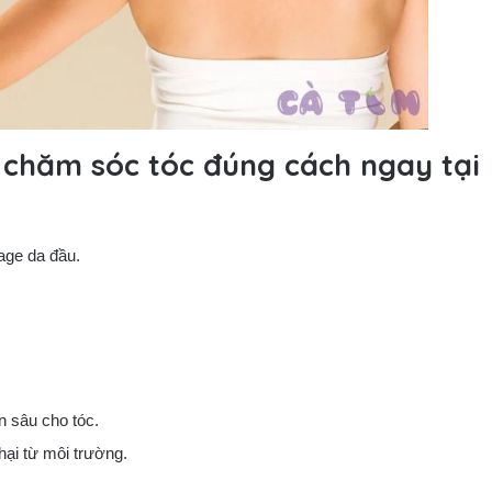
 chăm sóc tóc đúng cách ngay tại
age da đầu.
 sâu cho tóc.
hại từ môi trường.