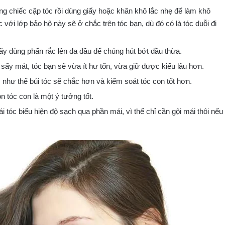
ững chiếc cặp tóc rồi dùng giấy hoặc khăn khô lắc nhẹ để làm khô
với lớp bảo hộ này sẽ ở chắc trên tóc bạn, dù đó có là tóc duỗi đi
hãy dùng phấn rắc lên da đầu để chúng hút bớt dầu thừa.
sấy mát, tóc bạn sẽ vừa ít hư tổn, vừa giữ được kiểu lâu hơn.
y, như thế búi tóc sẽ chắc hơn và kiểm soát tóc con tốt hơn.
 tóc con là một ý tưởng tốt.
 tóc biểu hiện độ sạch qua phần mái, vì thế chỉ cần gội mái thôi nếu