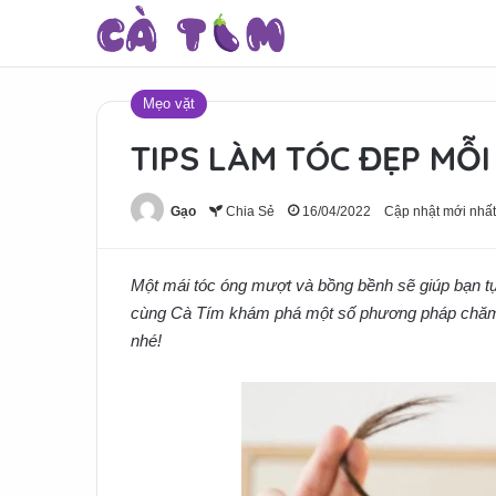
Mẹo vặt
TIPS LÀM TÓC ĐẸP MỖ
Gạo
Chia Sẻ
16/04/2022
Cập nhật mới nhất
Một mái tóc óng mượt và bồng bềnh sẽ giúp bạn tự 
cùng Cà Tím khám phá một số phương pháp chăm s
nhé!