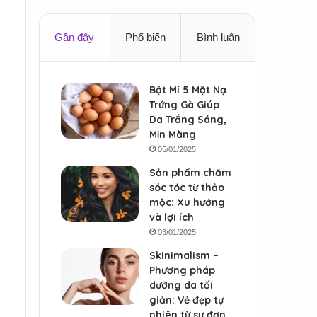
Gần đây
Phổ biến
Bình luận
Bật Mí 5 Mặt Nạ
Trứng Gà Giúp
Da Trắng Sáng,
Mịn Màng
05/01/2025
Sản phẩm chăm
sóc tóc từ thảo
mộc: Xu hướng
và lợi ích
03/01/2025
Skinimalism –
Phương pháp
dưỡng da tối
giản: Vẻ đẹp tự
nhiên từ sự đơn