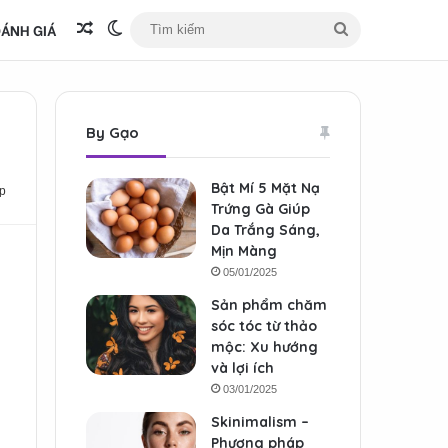
ÁNH GIÁ
Bài viết ngẫu nhiên
Switch skin
Tìm
kiếm
By Gạo
Bật Mí 5 Mặt Nạ
p
Trứng Gà Giúp
Da Trắng Sáng,
Mịn Màng
05/01/2025
Sản phẩm chăm
sóc tóc từ thảo
mộc: Xu hướng
và lợi ích
03/01/2025
Skinimalism –
Phương pháp