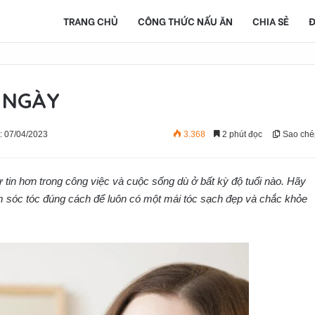
TRANG CHỦ
CÔNG THỨC NẤU ĂN
CHIA SẺ
Đ
I NGÀY
: 07/04/2023
3.368
2 phút đọc
Sao ché
tin hơn trong công việc và cuộc sống dù ở bất kỳ độ tuổi nào. Hãy
óc tóc đúng cách để luôn có một mái tóc sạch đẹp và chắc khỏe