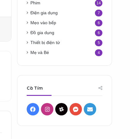
Phim
14
Điện gia dụng
7
Mẹo vào bếp
6
Đồ gia dụng
6
Thiết bị điện tử
5
Mẹ và Bé
4
Cà Tím
Facebook
Instagram
Threads
Messenger
Mail