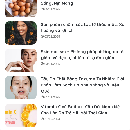
Sáng, Mịn Màng
05/01/2025
Sản phẩm chăm sóc tóc từ thảo mộc: Xu
hướng và lợi ích
03/01/2025
Skinimalism – Phương pháp dưỡng da tối
giản: Vẻ đẹp tự nhiên từ sự đơn giản
03/01/2025
Tẩy Da Chết Bằng Enzyme Tự Nhiên: Giải
Pháp Làm Sạch Da Nhẹ Nhàng và Hiệu
Quả
01/01/2025
Vitamin C và Retinol: Cặp Đôi Mạnh Mẽ
Cho Làn Da Trẻ Mãi Với Thời Gian
31/12/2024