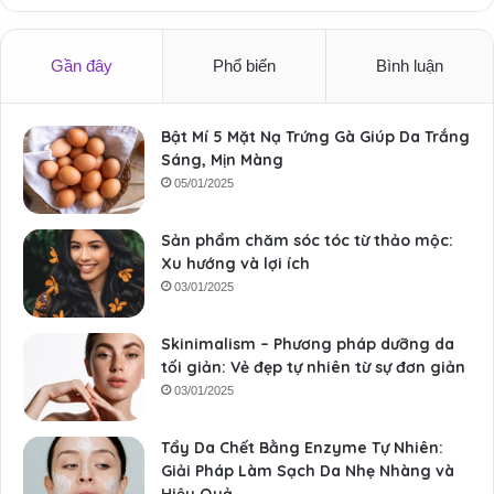
Gần đây
Phổ biến
Bình luận
Bật Mí 5 Mặt Nạ Trứng Gà Giúp Da Trắng
Sáng, Mịn Màng
05/01/2025
Sản phẩm chăm sóc tóc từ thảo mộc:
Xu hướng và lợi ích
03/01/2025
Skinimalism – Phương pháp dưỡng da
tối giản: Vẻ đẹp tự nhiên từ sự đơn giản
03/01/2025
Tẩy Da Chết Bằng Enzyme Tự Nhiên:
Giải Pháp Làm Sạch Da Nhẹ Nhàng và
Hiệu Quả