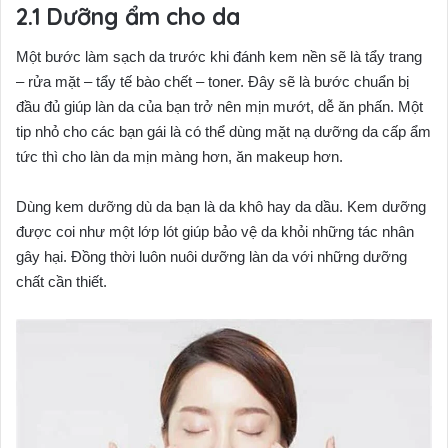
Dưỡng ẩm cho da
Một bước làm sạch da trước khi đánh kem nền sẽ là tẩy trang
– rửa mặt – tẩy tế bào chết – toner. Đây sẽ là bước chuẩn bị
đầu đủ giúp làn da của bạn trở nên mịn mướt, dễ ăn phấn. Một
tip nhỏ cho các bạn gái là có thể dùng mặt nạ dưỡng da cấp ẩm
tức thì cho làn da mịn màng hơn, ăn makeup hơn.
Dùng kem dưỡng dù da bạn là da khô hay da dầu. Kem dưỡng
được coi như một lớp lót giúp bảo vệ da khỏi những tác nhân
gây hại. Đồng thời luôn nuôi dưỡng làn da với những dưỡng
chất cần thiết.