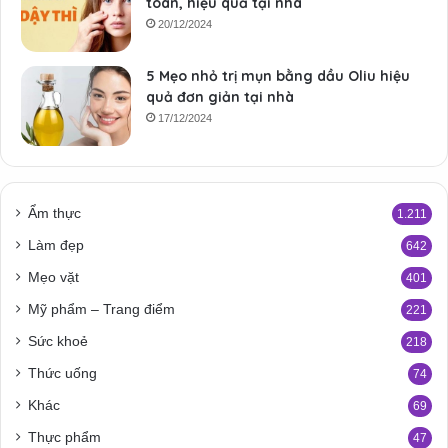
toàn, hiệu quả tại nhà
20/12/2024
5 Mẹo nhỏ trị mụn bằng dầu Oliu hiệu
quả đơn giản tại nhà
17/12/2024
Ẩm thực
1.211
Làm đẹp
642
Mẹo vặt
401
Mỹ phẩm – Trang điểm
221
Sức khoẻ
218
Thức uống
74
Khác
69
Thực phẩm
47