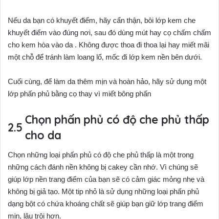
Nếu da bạn có khuyết điểm, hãy cẩn thận, bôi lớp kem che
khuyết điểm vào đúng nơi, sau đó dùng mút hay cọ chấm chấm
cho kem hòa vào da . Không được thoa đi thoa lại hay miết mãi
một chỗ để tránh làm loang lổ, mốc đi lớp kem nền bên dưới.
Cuối cùng, để làm da thêm mịn và hoàn hảo, hãy sử dụng một
lớp phấn phủ bằng cọ thay vì miết bông phấn
Chọn phấn phủ có độ che phủ thấp
cho da
Chọn những loại phấn phủ có độ che phủ thấp là một trong
những cách đánh nền không bị cakey cần nhớ. Vì chúng sẽ
giúp lớp nền trang điểm của bạn sẽ có cảm giác mỏng nhẹ và
không bị giả tạo. Một tip nhỏ là sử dụng những loại phấn phủ
dạng bột có chứa khoáng chất sẽ giúp bạn giữ lớp trang điểm
mịn, lâu trôi hơn.