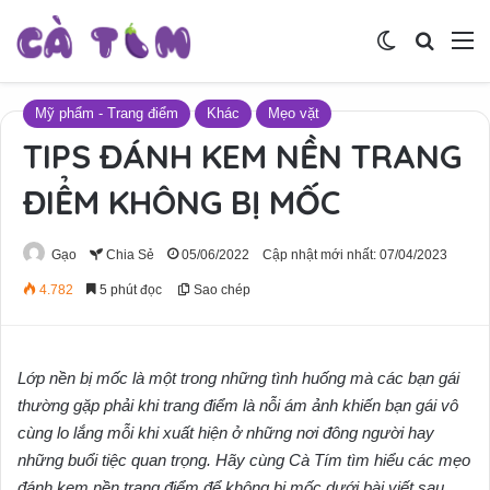
Switch skin
Tìm ki
M
Mỹ phẩm - Trang điểm
Khác
Mẹo vặt
TIPS ĐÁNH KEM NỀN TRANG
ĐIỂM KHÔNG BỊ MỐC
Gạo
Chia Sẻ
05/06/2022
Cập nhật mới nhất: 07/04/2023
4.782
5 phút đọc
Sao chép
Lớp nền bị mốc là một trong những tình huống mà các bạn gái
thường gặp phải khi trang điểm là nỗi ám ảnh khiến bạn gái vô
cùng lo lắng mỗi khi xuất hiện ở những nơi đông người hay
những buổi tiệc quan trọng. Hãy cùng Cà Tím tìm hiểu các mẹo
đánh kem nền trang điểm để không bị mốc dưới bài viết sau