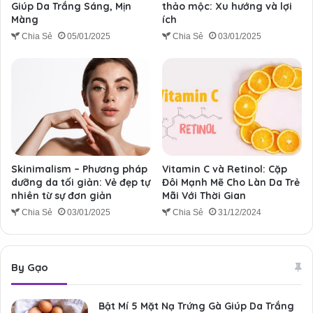
Giúp Da Trắng Sáng, Mịn
thảo mộc: Xu hướng và lợi
Màng
ích
Chia Sẻ
05/01/2025
Chia Sẻ
03/01/2025
Skinimalism – Phương pháp
Vitamin C và Retinol: Cặp
dưỡng da tối giản: Vẻ đẹp tự
Đôi Mạnh Mẽ Cho Làn Da Trẻ
nhiên từ sự đơn giản
Mãi Với Thời Gian
Chia Sẻ
03/01/2025
Chia Sẻ
31/12/2024
By Gạo
Bật Mí 5 Mặt Nạ Trứng Gà Giúp Da Trắng