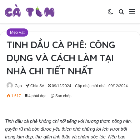
Switch skin
Tìm ki
M
Mẹo vặt
TINH DẦU CÀ PHÊ: CÔNG
DỤNG VÀ CÁCH LÀM TẠI
NHÀ CHI TIẾT NHẤT
Gạo
Chia Sẻ
09/12/2024
Cập nhật mới nhất: 09/12/2024
1.517
4 phút đọc
Sao chép
Tinh dầu cà phê không chỉ nổi tiếng với hương thơm nồng nàn,
quyến rũ mà còn được yêu thích nhờ những lợi ích vượt trội
trong làm đẹp, thư giãn tinh thần và chăm sóc tóc. Nếu bạn