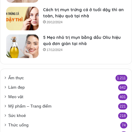
Cách trị mụn trứng cá ở tuổi dậy thì an
toàn, hiệu quả tại nhà
20/12/2024
5 Mẹo nhỏ trị mụn bằng dầu Oliu hiệu
quả đơn giản tại nhà
17/12/2024
Ẩm thực
1.211
Làm đẹp
642
Mẹo vặt
401
Mỹ phẩm – Trang điểm
221
Sức khoẻ
218
Thức uống
74