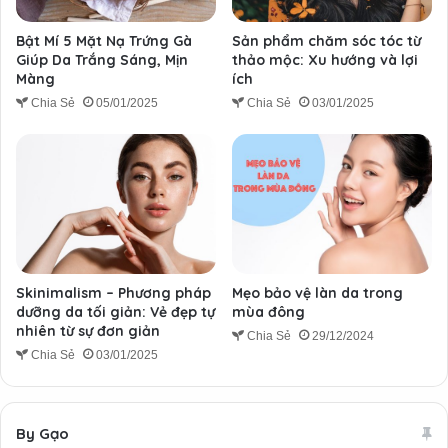
Bật Mí 5 Mặt Nạ Trứng Gà
Sản phẩm chăm sóc tóc từ
Giúp Da Trắng Sáng, Mịn
thảo mộc: Xu hướng và lợi
Màng
ích
Chia Sẻ
05/01/2025
Chia Sẻ
03/01/2025
Skinimalism – Phương pháp
Mẹo bảo vệ làn da trong
dưỡng da tối giản: Vẻ đẹp tự
mùa đông
nhiên từ sự đơn giản
Chia Sẻ
29/12/2024
Chia Sẻ
03/01/2025
By Gạo