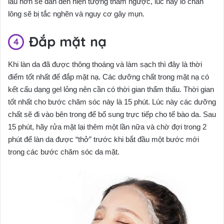
lâu hơn sẽ dẫn đến hiện tượng thấm ngược, lúc này lỗ chân
lông sẽ bị tắc nghẽn và nguy cơ gây mụn.
Đắp mặt nạ
Khi làn da đã được thông thoáng và làm sạch thì đây là thời
điểm tốt nhất để đắp mặt nạ. Các dưỡng chất trong mặt nạ có
kết cấu dạng gel lỏng nên cần có thời gian thẩm thấu. Thời gian
tốt nhất cho bước chăm sóc này là 15 phút. Lúc này các dưỡng
chất sẽ đi vào bên trong để bổ sung trực tiếp cho tế bào da. Sau
15 phút, hãy rửa mặt lại thêm một lần nữa và chờ đợi trong 2
phút để làn da được “thở” trước khi bắt đầu một bước mới
trong các bước chăm sóc da mặt.