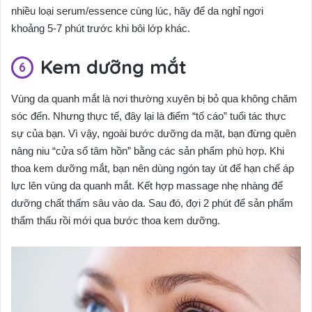
nhiều loại serum/essence cùng lúc, hãy để da nghỉ ngơi
khoảng 5-7 phút trước khi bôi lớp khác.
Kem dưỡng mắt
Vùng da quanh mắt là nơi thường xuyên bị bỏ qua không chăm
sóc đến. Nhưng thực tế, đây lại là điểm “tố cáo” tuổi tác thực
sự của bạn. Vì vậy, ngoài bước dưỡng da mặt, bạn đừng quên
nâng niu “cửa sổ tâm hồn” bằng các sản phẩm phù hợp. Khi
thoa kem dưỡng mắt, bạn nên dùng ngón tay út để hạn chế áp
lực lên vùng da quanh mắt. Kết hợp massage nhẹ nhàng để
dưỡng chất thấm sâu vào da. Sau đó, đợi 2 phút để sản phẩm
thẩm thấu rồi mới qua bước thoa kem dưỡng.