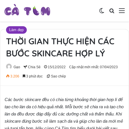
Switch skin
Tìm ki
M
Làm đẹp
THỜI GIAN THỰC HIỆN CÁC
BƯỚC SKINCARE HỢP LÝ
Gạo
Chia Sẻ
15/12/2022
Cập nhật mới nhất: 07/04/2023
3.206
3 phút đọc
Sao chép
Các bước skincare đều có chia từng khoảng thời gian hợp lí để
tạo cho làn da có hiệu quả nhất. Mỗi bước sẽ chia ra và tạo cho
làn da đều được đáp đẩy đủ các dưỡng chất và thẩm thấu. Khi
skincare đúng bước sẽ làm sạch da và giúp cho làn da mới mẻ
và tươi tắn hơn. Hãy cùng Cà Tím tìm hiểu dưới bài viết sau