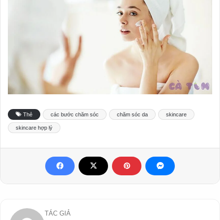
Thẻ
các bước chăm sóc
chăm sóc da
skincare
skincare hợp lý
TÁC GIẢ