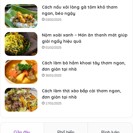
Cách nấu xôi lòng gà tôm khô thơm
ngon, béo ngậy
03/02/2025
Nộm xoài xanh – Món ăn thanh mát giúp
giải ngấy hiệu quả
01/02/2025
Cách làm bò hầm khoai tây thơm ngon,
đơn giản tại nhà
30/01/2025
Cách làm thịt xào bắp cải thơm ngon,
đơn giản tại nhà
17/01/2025
Gần đây
Phổ biến
Bình luận