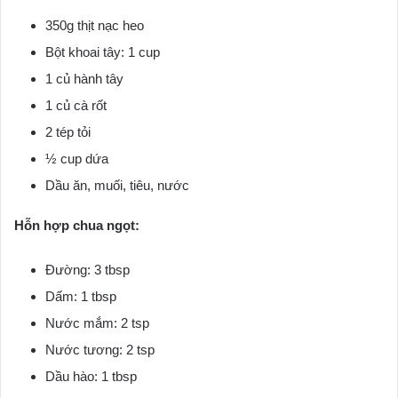
350g thịt nạc heo
Bột khoai tây: 1 cup
1 củ hành tây
1 củ cà rốt
2 tép tỏi
½ cup dứa
Dầu ăn, muối, tiêu, nước
Hỗn hợp chua ngọt:
Đường: 3 tbsp
Dấm: 1 tbsp
Nước mắm: 2 tsp
Nước tương: 2 tsp
Dầu hào: 1 tbsp