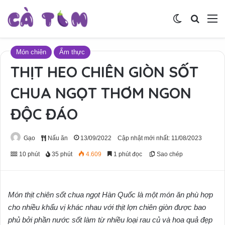
Switch skin
Tìm ki
M
Món chiên
Ẩm thực
THỊT HEO CHIÊN GIÒN SỐT
CHUA NGỌT THƠM NGON
ĐỘC ĐÁO
Gạo
Nấu ăn
13/09/2022
Cập nhật mới nhất: 11/08/2023
10 phút
35 phút
4.609
1 phút đọc
Sao chép
Món thịt chiên sốt chua ngọt Hàn Quốc là một món ăn phù hợp
cho nhiều khẩu vị khác nhau với thịt lợn chiên giòn được bao
phủ bởi phần nước sốt làm từ nhiều loại rau củ và hoa quả đẹp