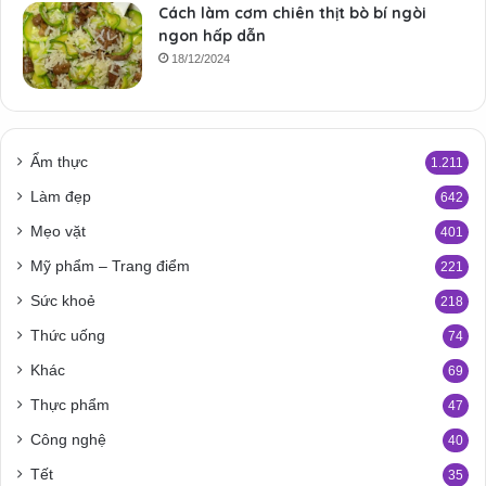
Cách làm cơm chiên thịt bò bí ngòi
ngon hấp dẫn
18/12/2024
Ẩm thực
1.211
Làm đẹp
642
Mẹo vặt
401
Mỹ phẩm – Trang điểm
221
Sức khoẻ
218
Thức uống
74
Khác
69
Thực phẩm
47
Công nghệ
40
Tết
35