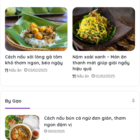
Cách nấu xôi lòng gà tôm
Nộm xoài xanh – Món ăn
khô thơm ngon, béo ngậy
thanh mát giúp giải ngấy
hiệu quả
Nấu ăn
03/02/2025
Nấu ăn
01/02/2025
By Gạo
Cách nấu bún cá ngừ đơn giản, thơm
ngon đậm vị
05/02/2025