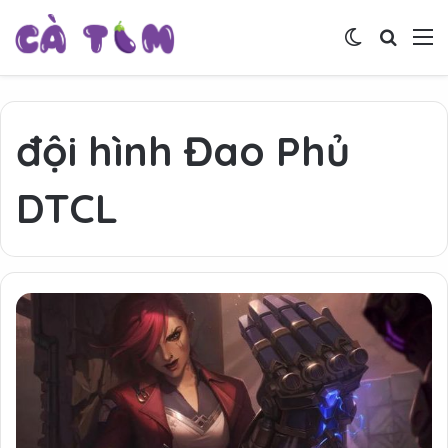
Switch skin
Tìm ki
M
đội hình Đao Phủ
DTCL