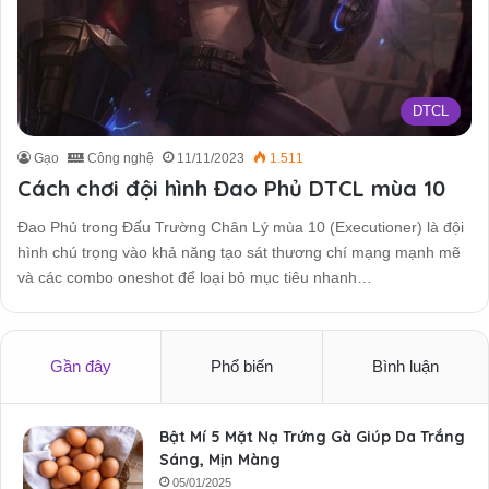
DTCL
Gạo
Công nghệ
11/11/2023
1.511
Cách chơi đội hình Đao Phủ DTCL mùa 10
Đao Phủ trong Đấu Trường Chân Lý mùa 10 (Executioner) là đội
hình chú trọng vào khả năng tạo sát thương chí mạng mạnh mẽ
và các combo oneshot để loại bỏ mục tiêu nhanh…
Gần đây
Phổ biến
Bình luận
Bật Mí 5 Mặt Nạ Trứng Gà Giúp Da Trắng
Sáng, Mịn Màng
05/01/2025