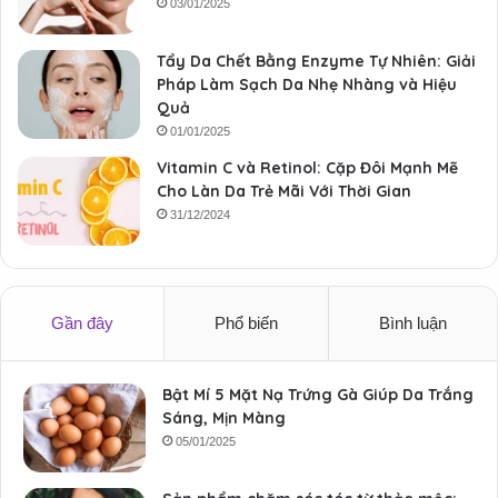
03/01/2025
Tẩy Da Chết Bằng Enzyme Tự Nhiên: Giải
Pháp Làm Sạch Da Nhẹ Nhàng và Hiệu
Quả
01/01/2025
Vitamin C và Retinol: Cặp Đôi Mạnh Mẽ
Cho Làn Da Trẻ Mãi Với Thời Gian
31/12/2024
Gần đây
Phổ biến
Bình luận
Bật Mí 5 Mặt Nạ Trứng Gà Giúp Da Trắng
Sáng, Mịn Màng
05/01/2025