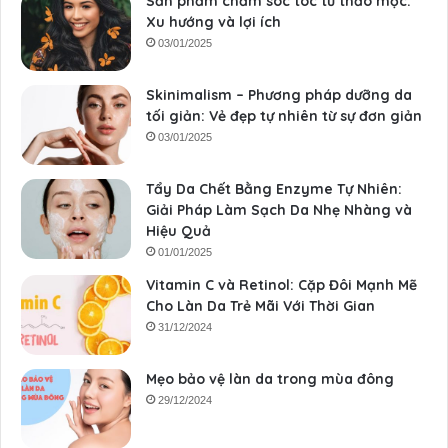
Sản phẩm chăm sóc tóc từ thảo mộc:
Xu hướng và lợi ích
03/01/2025
Skinimalism – Phương pháp dưỡng da
tối giản: Vẻ đẹp tự nhiên từ sự đơn giản
03/01/2025
Tẩy Da Chết Bằng Enzyme Tự Nhiên:
Giải Pháp Làm Sạch Da Nhẹ Nhàng và
Hiệu Quả
01/01/2025
Vitamin C và Retinol: Cặp Đôi Mạnh Mẽ
Cho Làn Da Trẻ Mãi Với Thời Gian
31/12/2024
Mẹo bảo vệ làn da trong mùa đông
29/12/2024