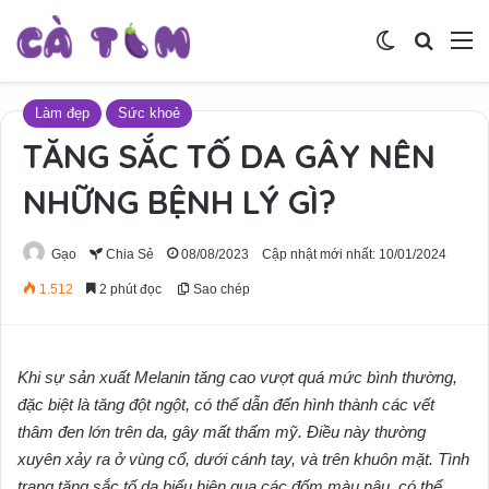
Switch skin
Tìm ki
M
Làm đẹp
Sức khoẻ
TĂNG SẮC TỐ DA GÂY NÊN
NHỮNG BỆNH LÝ GÌ?
Gạo
Chia Sẻ
08/08/2023
Cập nhật mới nhất: 10/01/2024
1.512
2 phút đọc
Sao chép
Khi sự sản xuất Melanin tăng cao vượt quá mức bình thường,
đặc biệt là tăng đột ngột, có thể dẫn đến hình thành các vết
thâm đen lớn trên da, gây mất thẩm mỹ. Điều này thường
xuyên xảy ra ở vùng cổ, dưới cánh tay, và trên khuôn mặt. Tình
trạng tăng sắc tố da biểu hiện qua các đốm màu nâu, có thể