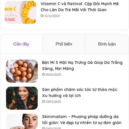
Vitamin C và Retinol: Cặp Đôi Mạnh Mẽ
Cho Làn Da Trẻ Mãi Với Thời Gian
31/12/2024
Gần đây
Phổ biến
Bình luận
Bật Mí 5 Mặt Nạ Trứng Gà Giúp Da Trắng
Sáng, Mịn Màng
05/01/2025
Sản phẩm chăm sóc tóc từ thảo mộc:
Xu hướng và lợi ích
03/01/2025
Skinimalism – Phương pháp dưỡng da
tối giản: Vẻ đẹp tự nhiên từ sự đơn giản
03/01/2025