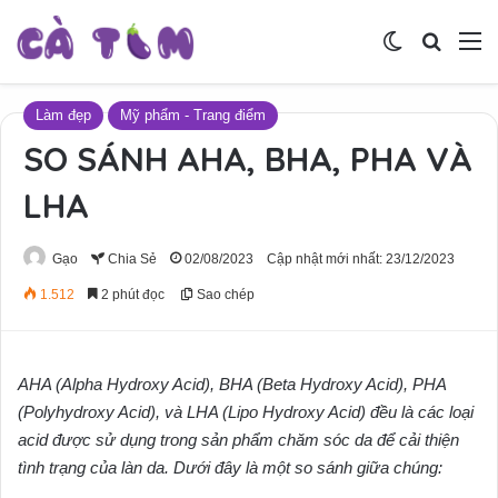
Switch skin
Tìm ki
M
Làm đẹp
Mỹ phẩm - Trang điểm
SO SÁNH AHA, BHA, PHA VÀ
LHA
Gạo
Chia Sẻ
02/08/2023
Cập nhật mới nhất: 23/12/2023
1.512
2 phút đọc
Sao chép
AHA (Alpha Hydroxy Acid), BHA (Beta Hydroxy Acid), PHA
(Polyhydroxy Acid), và LHA (Lipo Hydroxy Acid) đều là các loại
acid được sử dụng trong sản phẩm chăm sóc da để cải thiện
tình trạng của làn da. Dưới đây là một so sánh giữa chúng: