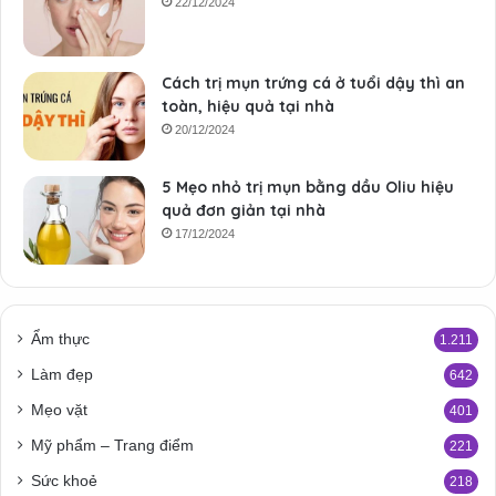
22/12/2024
Cách trị mụn trứng cá ở tuổi dậy thì an
toàn, hiệu quả tại nhà
20/12/2024
5 Mẹo nhỏ trị mụn bằng dầu Oliu hiệu
quả đơn giản tại nhà
17/12/2024
Ẩm thực
1.211
Làm đẹp
642
Mẹo vặt
401
Mỹ phẩm – Trang điểm
221
Sức khoẻ
218