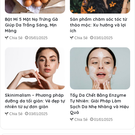
Bật Mí 5 Mặt Nạ Trứng Gà
Sản phẩm chăm sóc tóc từ
Giúp Da Trắng Sáng, Mịn
thảo mộc: Xu hướng và lợi
Màng
ích
Chia Sẻ
05/01/2025
Chia Sẻ
03/01/2025
Skinimalism – Phương pháp
Tẩy Da Chết Bằng Enzyme
dưỡng da tối giản: Vẻ đẹp tự
Tự Nhiên: Giải Pháp Làm
nhiên từ sự đơn giản
Sạch Da Nhẹ Nhàng và Hiệu
Quả
Chia Sẻ
03/01/2025
Chia Sẻ
01/01/2025