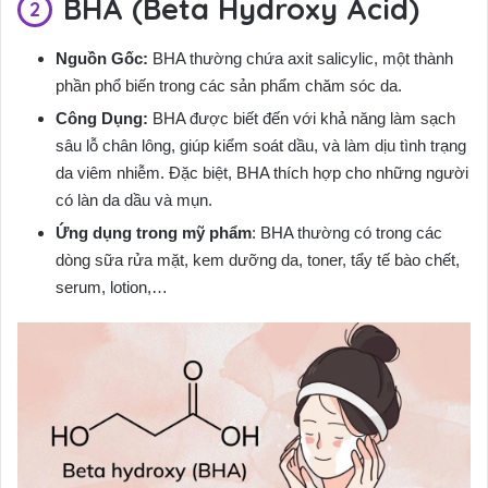
BHA (Beta Hydroxy Acid)
Nguồn Gốc:
BHA thường chứa axit salicylic, một thành
phần phổ biến trong các sản phẩm chăm sóc da.
Công Dụng:
BHA được biết đến với khả năng làm sạch
sâu lỗ chân lông, giúp kiểm soát dầu, và làm dịu tình trạng
da viêm nhiễm. Đặc biệt, BHA thích hợp cho những người
có làn da dầu và mụn.
Ứng dụng trong mỹ phẩm
: BHA thường có trong các
dòng sữa rửa mặt, kem dưỡng da, toner, tẩy tế bào chết,
serum, lotion,…