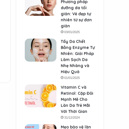
Phương pháp
dưỡng da tối
giản: Vẻ đẹp tự
nhiên từ sự đơn
giản
03/01/2025
Tẩy Da Chết
Bằng Enzyme Tự
Nhiên: Giải Pháp
Làm Sạch Da
Nhẹ Nhàng và
Hiệu Quả
01/01/2025
Vitamin C và
Retinol: Cặp Đôi
Mạnh Mẽ Cho
Làn Da Trẻ Mãi
Với Thời Gian
31/12/2024
Mẹo bảo vệ làn