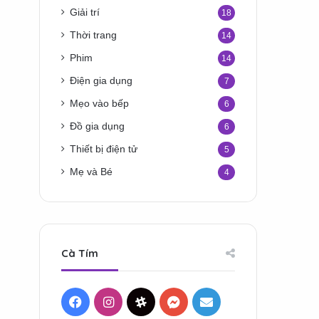
Giải trí
18
Thời trang
14
Phim
14
Điện gia dụng
7
Mẹo vào bếp
6
Đồ gia dụng
6
Thiết bị điện tử
5
Mẹ và Bé
4
Cà Tím
Facebook
Instagram
Threads
Messenger
Mail