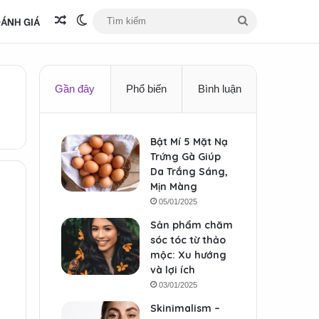
ÁNH GIÁ
Bài viết ngẫu nhiên
Switch skin
Tìm
kiếm
Gần đây
Phổ biến
Bình luận
Bật Mí 5 Mặt Nạ
Trứng Gà Giúp
Da Trắng Sáng,
Mịn Màng
05/01/2025
Sản phẩm chăm
sóc tóc từ thảo
mộc: Xu hướng
và lợi ích
03/01/2025
Skinimalism –