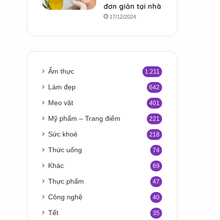
đơn giản tại nhà
17/12/2024
Ẩm thực
1.211
Làm đẹp
642
Mẹo vặt
401
Mỹ phẩm – Trang điểm
221
Sức khoẻ
218
Thức uống
74
Khác
69
Thực phẩm
47
Công nghệ
40
Tết
35