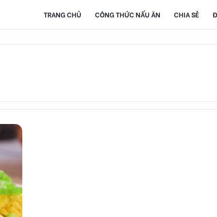
TRANG CHỦ
CÔNG THỨC NẤU ĂN
CHIA SẺ
Đ