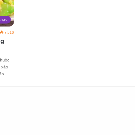
thực
7.516
ng
thuộc.
 xào
yên…