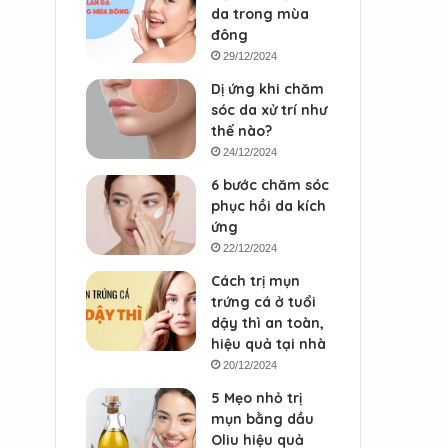
da trong mùa
đông
29/12/2024
Dị ứng khi chăm
sóc da xử trí như
thế nào?
24/12/2024
6 bước chăm sóc
phục hồi da kích
ứng
22/12/2024
Cách trị mụn
trứng cá ở tuổi
dậy thì an toàn,
hiệu quả tại nhà
20/12/2024
5 Mẹo nhỏ trị
mụn bằng dầu
Oliu hiệu quả