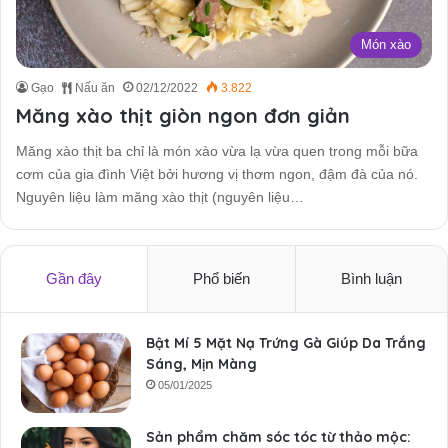
Món xào
Gạo
Nấu ăn
02/12/2022
3.822
Măng xào thịt giòn ngon đơn giản
Măng xào thịt ba chỉ là món xào vừa lạ vừa quen trong mỗi bữa
cơm của gia đình Việt bởi hương vị thơm ngon, đậm đà của nó.
Nguyên liệu làm măng xào thịt (nguyên liệu…
Gần đây
Phổ biến
Bình luận
Bật Mí 5 Mặt Nạ Trứng Gà Giúp Da Trắng
Sáng, Mịn Màng
05/01/2025
Sản phẩm chăm sóc tóc từ thảo mộc: