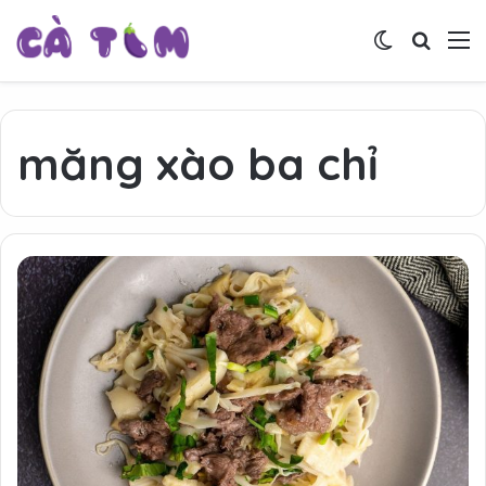
Switch skin
Tìm ki
M
măng xào ba chỉ