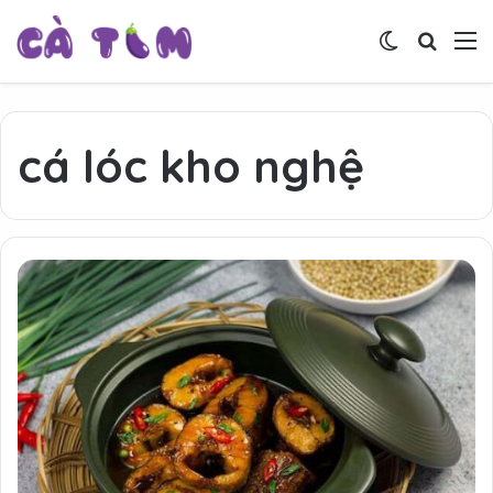
Switch skin
Tìm ki
M
cá lóc kho nghệ