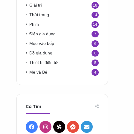
Giải trí
18
Thời trang
14
Phim
14
Điện gia dụng
7
Mẹo vào bếp
6
Đồ gia dụng
6
Thiết bị điện tử
5
Mẹ và Bé
4
Cà Tím
Facebook
Instagram
Threads
Messenger
Mail