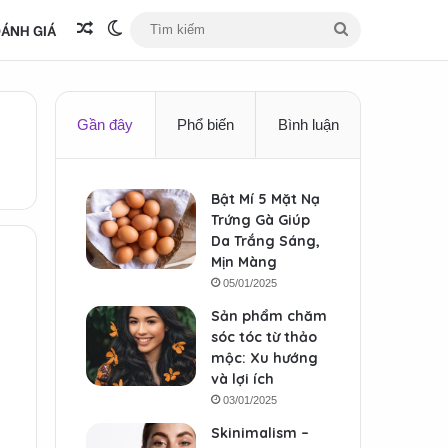
ÁNH GIÁ
Bài viết ngẫu nhiên
Switch skin
Tìm
kiếm
Gần đây
Phổ biến
Bình luận
Bật Mí 5 Mặt Nạ
Trứng Gà Giúp
Da Trắng Sáng,
Mịn Màng
05/01/2025
Sản phẩm chăm
sóc tóc từ thảo
mộc: Xu hướng
và lợi ích
03/01/2025
Skinimalism –