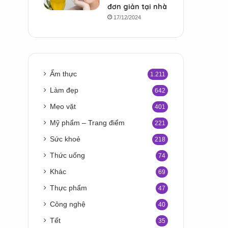
đơn giản tại nhà
17/12/2024
Ẩm thực
1.211
Làm đẹp
642
Mẹo vặt
401
Mỹ phẩm – Trang điểm
221
Sức khoẻ
218
Thức uống
74
Khác
69
Thực phẩm
47
Công nghệ
40
Tết
35