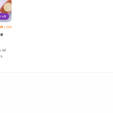
 vặt
1.509
re
p để
ra
…