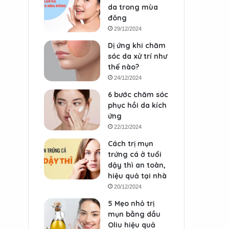
da trong mùa
đông
29/12/2024
Dị ứng khi chăm
sóc da xử trí như
thế nào?
24/12/2024
6 bước chăm sóc
phục hồi da kích
ứng
22/12/2024
Cách trị mụn
trứng cá ở tuổi
dậy thì an toàn,
hiệu quả tại nhà
20/12/2024
5 Mẹo nhỏ trị
mụn bằng dầu
Oliu hiệu quả