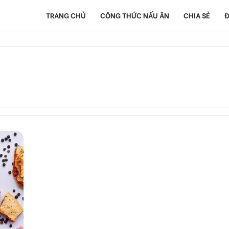
TRANG CHỦ
CÔNG THỨC NẤU ĂN
CHIA SẺ
Đ