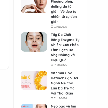
Phương pháp
dưỡng da tối
giản: Vẻ đẹp tự
nhiên từ sự đơn
giản
03/01/2025
Tẩy Da Chết
Bằng Enzyme Tự
Nhiên: Giải Pháp
Làm Sạch Da
Nhẹ Nhàng và
Hiệu Quả
01/01/2025
Vitamin C và
Retinol: Cặp Đôi
Mạnh Mẽ Cho
Làn Da Trẻ Mãi
Với Thời Gian
31/12/2024
Mẹo bảo vệ làn