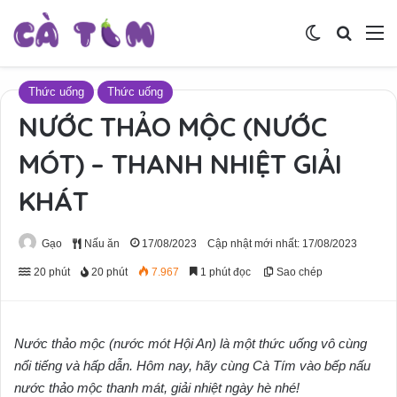
Switch skin
Tìm ki
M
Thức uống
Thức uống
NƯỚC THẢO MỘC (NƯỚC
MÓT) – THANH NHIỆT GIẢI
KHÁT
Gạo
Nấu ăn
17/08/2023
Cập nhật mới nhất: 17/08/2023
20 phút
20 phút
7.967
1 phút đọc
Sao chép
Nước thảo mộc (nước mót Hội An) là một thức uống vô cùng
nổi tiếng và hấp dẫn. Hôm nay, hãy cùng Cà Tím vào bếp nấu
nước thảo mộc thanh mát, giải nhiệt ngày hè nhé!