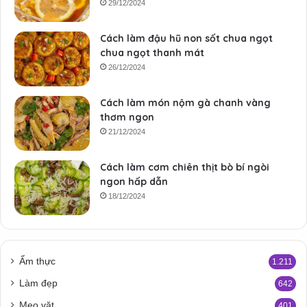
29/12/2024
Cách làm đậu hũ non sốt chua ngọt
chua ngọt thanh mát
26/12/2024
Cách làm món nộm gà chanh vàng
thơm ngon
21/12/2024
Cách làm cơm chiên thịt bò bí ngòi
ngon hấp dẫn
18/12/2024
Ẩm thực
1.211
Làm đẹp
642
Mẹo vặt
401