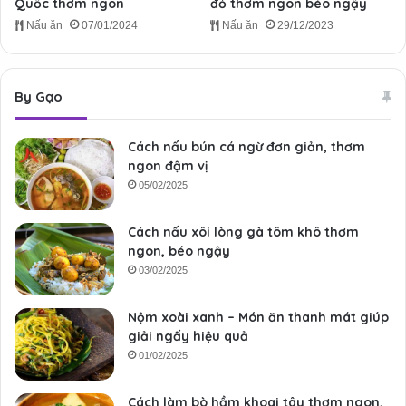
Quốc thơm ngon
đỏ thơm ngon béo ngậy
Nấu ăn
07/01/2024
Nấu ăn
29/12/2023
By Gạo
Cách nấu bún cá ngừ đơn giản, thơm
ngon đậm vị
05/02/2025
Cách nấu xôi lòng gà tôm khô thơm
ngon, béo ngậy
03/02/2025
Nộm xoài xanh – Món ăn thanh mát giúp
giải ngấy hiệu quả
01/02/2025
Cách làm bò hầm khoai tây thơm ngon,