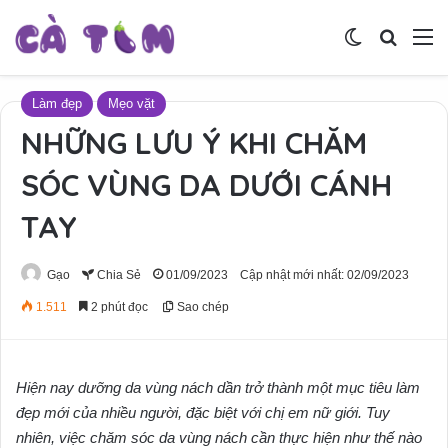
Switch skin
Tìm ki
M
Làm đẹp
Mẹo vặt
NHỮNG LƯU Ý KHI CHĂM
SÓC VÙNG DA DƯỚI CÁNH
TAY
Gạo
Chia Sẻ
01/09/2023
Cập nhật mới nhất: 02/09/2023
1.511
2 phút đọc
Sao chép
Hiện nay dưỡng da vùng nách dần trở thành một mục tiêu làm
đẹp mới của nhiều người, đặc biệt với chị em nữ giới. Tuy
nhiên, việc chăm sóc da vùng nách cần thực hiện như thế nào