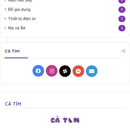
Mẹo vào bếp
6
Đồ gia dụng
6
Thiết bị điện tử
5
Mẹ và Bé
4
Cà Tím
Facebook
Instagram
Threads
Messenger
Mail
CÀ TÍM