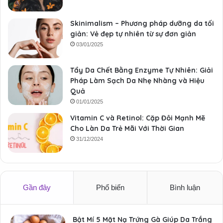
Skinimalism – Phương pháp dưỡng da tối
giản: Vẻ đẹp tự nhiên từ sự đơn giản
03/01/2025
Tẩy Da Chết Bằng Enzyme Tự Nhiên: Giải
Pháp Làm Sạch Da Nhẹ Nhàng và Hiệu
Quả
01/01/2025
Vitamin C và Retinol: Cặp Đôi Mạnh Mẽ
Cho Làn Da Trẻ Mãi Với Thời Gian
31/12/2024
Gần đây
Phổ biến
Bình luận
Bật Mí 5 Mặt Nạ Trứng Gà Giúp Da Trắng