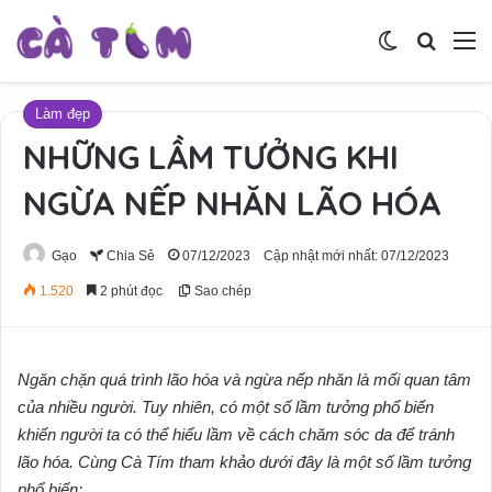
Switch skin
Tìm ki
M
Làm đẹp
NHỮNG LẦM TƯỞNG KHI
NGỪA NẾP NHĂN LÃO HÓA
Gạo
Chia Sẻ
07/12/2023
Cập nhật mới nhất: 07/12/2023
1.520
2 phút đọc
Sao chép
Ngăn chặn quá trình lão hóa và ngừa nếp nhăn là mối quan tâm
của nhiều người. Tuy nhiên, có một số lầm tưởng phổ biến
khiến người ta có thể hiểu lầm về cách chăm sóc da để tránh
lão hóa. Cùng Cà Tím tham khảo dưới đây là một số lầm tưởng
phổ biến: