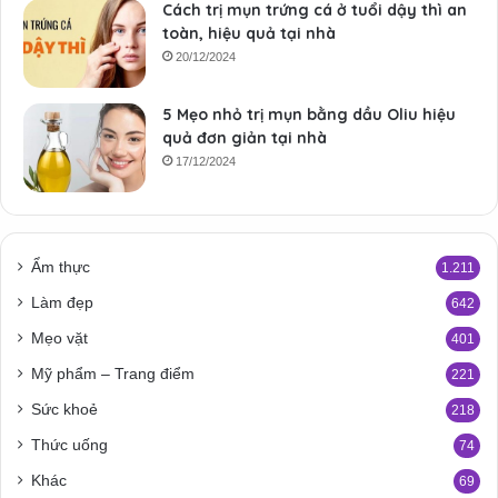
Cách trị mụn trứng cá ở tuổi dậy thì an
toàn, hiệu quả tại nhà
20/12/2024
5 Mẹo nhỏ trị mụn bằng dầu Oliu hiệu
quả đơn giản tại nhà
17/12/2024
Ẩm thực
1.211
Làm đẹp
642
Mẹo vặt
401
Mỹ phẩm – Trang điểm
221
Sức khoẻ
218
Thức uống
74
Khác
69