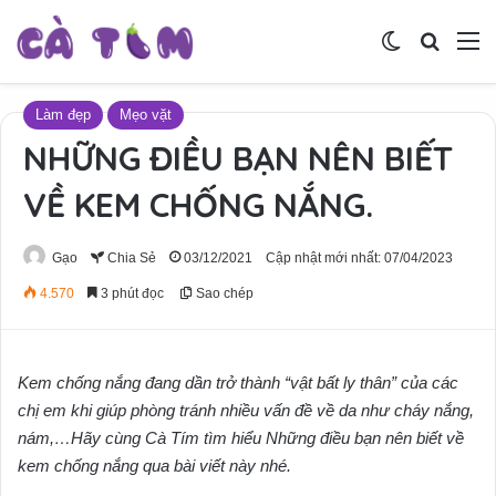
Switch skin
Tìm ki
M
Làm đẹp
Mẹo vặt
NHỮNG ĐIỀU BẠN NÊN BIẾT
VỀ KEM CHỐNG NẮNG.
Gạo
Chia Sẻ
03/12/2021
Cập nhật mới nhất: 07/04/2023
4.570
3 phút đọc
Sao chép
Kem chống nắng đang dần trở thành “vật bất ly thân” của các
chị em khi giúp phòng tránh nhiều vấn đề về da như cháy nắng,
nám,…Hãy cùng Cà Tím tìm hiểu Những điều bạn nên biết về
kem chống nắng qua bài viết này nhé.