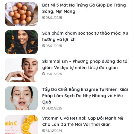
Bật Mí 5 Mặt Nạ Trứng Gà Giúp Da Trắng
Sáng, Mịn Màng
05/01/2025
Sản phẩm chăm sóc tóc từ thảo mộc: Xu
hướng và lợi ích
03/01/2025
Skinimalism – Phương pháp dưỡng da tối
giản: Vẻ đẹp tự nhiên từ sự đơn giản
03/01/2025
Tẩy Da Chết Bằng Enzyme Tự Nhiên: Giải
Pháp Làm Sạch Da Nhẹ Nhàng và Hiệu
Quả
01/01/2025
Vitamin C và Retinol: Cặp Đôi Mạnh Mẽ
Cho Làn Da Trẻ Mãi Với Thời Gian
31/12/2024