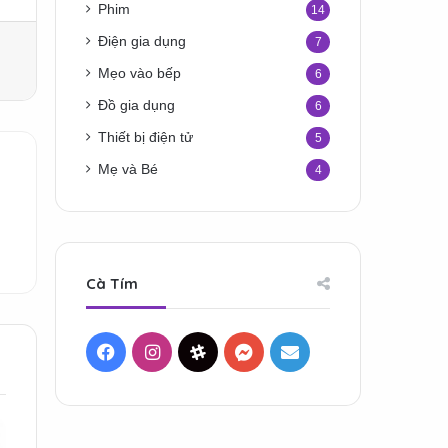
Phim
14
Điện gia dụng
7
Mẹo vào bếp
6
Đồ gia dụng
6
Thiết bị điện tử
5
Mẹ và Bé
4
Cà Tím
Facebook
Instagram
Threads
Messenger
Mail