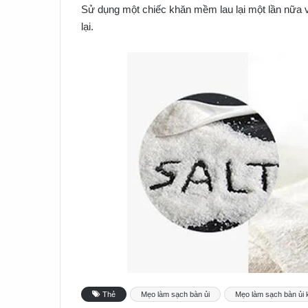
Sử dụng một chiếc khăn mềm lau lại một lần nữa vớ
lại.
Thẻ
Mẹo làm sạch bàn ủi
Mẹo làm sạch bàn ủi 