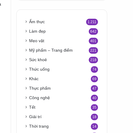
a
Ẩm thực
1.211
Làm đẹp
642
Mẹo vặt
401
Mỹ phẩm – Trang điểm
221
Sức khoẻ
218
Thức uống
74
Khác
69
Thực phẩm
47
Công nghệ
40
Tết
35
Giải trí
18
Thời trang
14