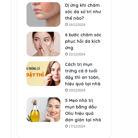
Dị ứng khi chăm
sóc da xử trí như
thế nào?
24/12/2024
6 bước chăm sóc
phục hồi da kích
ứng
22/12/2024
Cách trị mụn
trứng cá ở tuổi
dậy thì an toàn,
hiệu quả tại nhà
20/12/2024
5 Mẹo nhỏ trị
mụn bằng dầu
Oliu hiệu quả
đơn giản tại nhà
17/12/2024