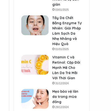
giản
03/01/2025
Tẩy Da Chết
Bằng Enzyme Tự
Nhiên: Giải Pháp
Làm Sạch Da
Nhẹ Nhàng và
Hiệu Quả
01/01/2025
Vitamin C và
Retinol: Cặp Đôi
Mạnh Mẽ Cho
Làn Da Trẻ Mãi
Với Thời Gian
31/12/2024
Mẹo bảo vệ làn
da trong mùa
đông
29/12/2024