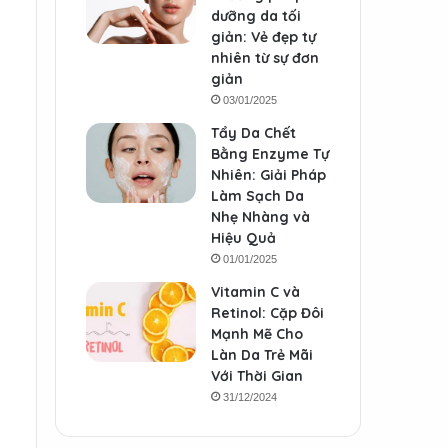
dưỡng da tối
giản: Vẻ đẹp tự
nhiên từ sự đơn
giản
03/01/2025
Tẩy Da Chết
Bằng Enzyme Tự
Nhiên: Giải Pháp
Làm Sạch Da
Nhẹ Nhàng và
Hiệu Quả
01/01/2025
Vitamin C và
Retinol: Cặp Đôi
Mạnh Mẽ Cho
Làn Da Trẻ Mãi
Với Thời Gian
31/12/2024