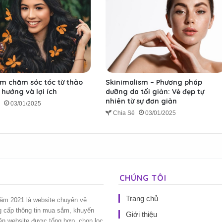
m chăm sóc tóc từ thảo
Skinimalism – Phương pháp
hướng và lợi ích
dưỡng da tối giản: Vẻ đẹp tự
nhiên từ sự đơn giản
ẻ
03/01/2025
Chia Sẻ
03/01/2025
CHÚNG TÔI
Trang chủ
năm 2021 là website chuyên về
g cấp thông tin mua sắm, khuyến
Giới thiệu
rên website được tổng hợp, chọn lọc