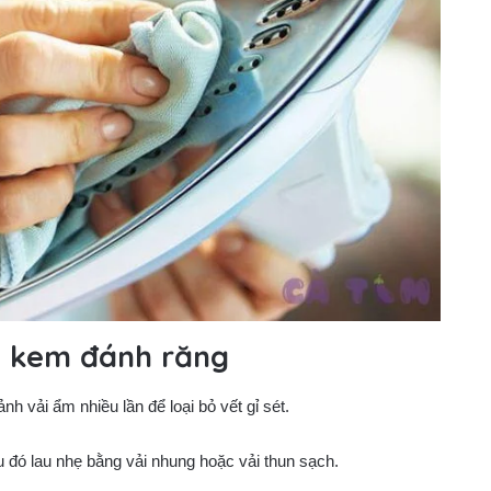
g kem đánh răng
h vải ẩm nhiều lần để loại bỏ vết gỉ sét.
u đó lau nhẹ bằng vải nhung hoặc vải thun sạch.