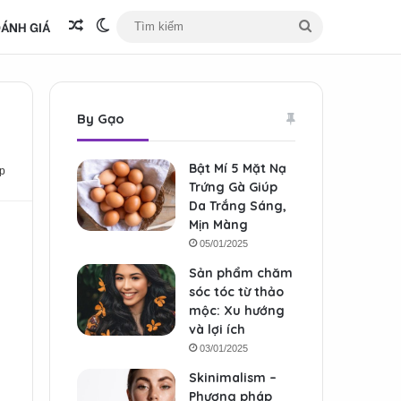
ÁNH GIÁ
Bài viết ngẫu nhiên
Switch skin
Tìm
kiếm
By Gạo
Bật Mí 5 Mặt Nạ
p
Trứng Gà Giúp
Da Trắng Sáng,
Mịn Màng
05/01/2025
Sản phẩm chăm
sóc tóc từ thảo
mộc: Xu hướng
và lợi ích
03/01/2025
Skinimalism –
Phương pháp