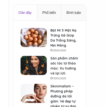
Gần đây
Phổ biến
Bình luận
Bật Mí 5 Mặt Nạ
Trứng Gà Giúp
Da Trắng Sáng,
Mịn Màng
05/01/2025
Sản phẩm chăm
sóc tóc từ thảo
mộc: Xu hướng
và lợi ích
03/01/2025
Skinimalism –
Phương pháp
dưỡng da tối
giản: Vẻ đẹp tự
nhiên từ sự đơn