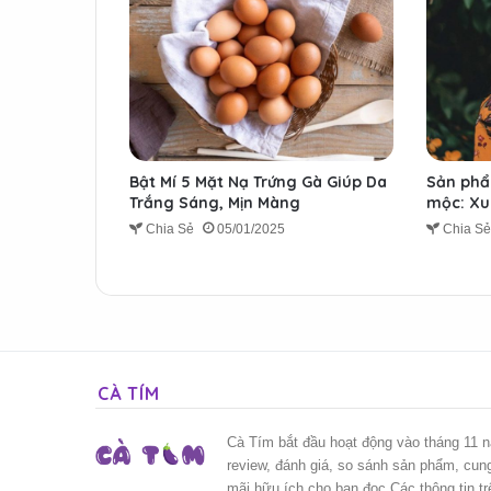
Bật Mí 5 Mặt Nạ Trứng Gà Giúp Da
Sản phẩ
Trắng Sáng, Mịn Màng
mộc: Xu 
Chia Sẻ
05/01/2025
Chia S
CÀ TÍM
Cà Tím bắt đầu hoạt động vào tháng 11 
review, đánh giá, so sánh sản phẩm, cun
mãi hữu ích cho bạn đọc.Các thông tin t