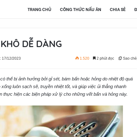
TRANG CHỦ
CÔNG THỨC NẤU ĂN
CHIA SẺ
Đ
 KHÔ DỄ DÀNG
: 17/12/2023
1.520
2 phút đọc
Sao ché
có thể bị ảnh hưởng bởi gỉ sét, bám bẩn hoặc hỏng do nhiệt độ quá
xống luôn sạch sẽ, truyền nhiệt tốt, và giúp việc ủi thẳng nhanh
 thực hiện các biện pháp xử lý cho những vết bẩn và hỏng này.