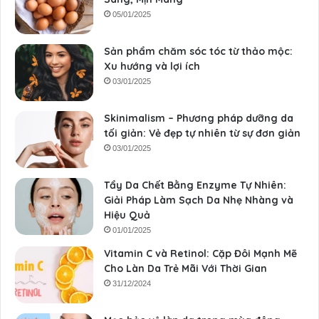
05/01/2025
Sản phẩm chăm sóc tóc từ thảo mộc:
Xu hướng và lợi ích
03/01/2025
Skinimalism – Phương pháp dưỡng da
tối giản: Vẻ đẹp tự nhiên từ sự đơn giản
03/01/2025
Tẩy Da Chết Bằng Enzyme Tự Nhiên:
Giải Pháp Làm Sạch Da Nhẹ Nhàng và
Hiệu Quả
01/01/2025
Vitamin C và Retinol: Cặp Đôi Mạnh Mẽ
Cho Làn Da Trẻ Mãi Với Thời Gian
31/12/2024