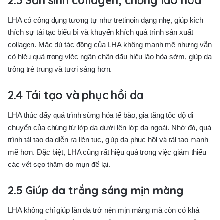
Sản sinh collagen, chống lão hoá
LHA có công dụng tương tự như tretinoin dạng nhẹ, giúp kích
thích sự tái tạo biểu bì và khuyến khích quá trình sản xuất
collagen. Mặc dù tác động của LHA không mạnh mẽ nhưng vẫn
có hiệu quả trong việc ngăn chặn dấu hiệu lão hóa sớm, giúp da
trông trẻ trung và tươi sáng hơn.
Tái tạo và phục hồi da
LHA thúc đẩy quá trình sừng hóa tế bào, gia tăng tốc độ di
chuyển của chúng từ lớp da dưới lên lớp da ngoài. Nhờ đó, quá
trình tái tạo da diễn ra liên tục, giúp da phục hồi và tái tạo mạnh
mẽ hơn. Đặc biệt, LHA cũng rất hiệu quả trong việc giảm thiểu
các vết sẹo thâm do mụn để lại.
Giúp da trắng sáng mịn màng
LHA không chỉ giúp làn da trở nên mịn màng mà còn có khả