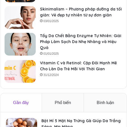
Skinimalism – Phương pháp dưỡng da tối
giản: Vẻ đẹp tự nhiên từ sự đơn giản
03/01/2025
Tẩy Da Chết Bằng Enzyme Tự Nhiên: Giải
Pháp Làm Sạch Da Nhẹ Nhàng và Hiệu
Quả
01/01/2025
Vitamin C và Retinol: Cặp Đôi Mạnh Mẽ
Cho Làn Da Trẻ Mãi Với Thời Gian
31/12/2024
Gần đây
Phổ biến
Bình luận
Bật Mí 5 Mặt Nạ Trứng Gà Giúp Da Trắng
Sáng, Mịn Màng