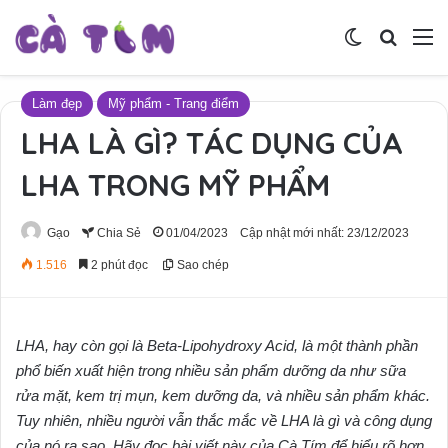
Switch skin
Tìm ki
M
Làm đẹp
Mỹ phẩm - Trang điểm
LHA LÀ GÌ? TÁC DỤNG CỦA
LHA TRONG MỸ PHẨM
Gạo
Chia Sẻ
01/04/2023
Cập nhật mới nhất: 23/12/2023
1.516
2 phút đọc
Sao chép
LHA, hay còn gọi là Beta-Lipohydroxy Acid, là một thành phần
phổ biến xuất hiện trong nhiều sản phẩm dưỡng da như sữa
rửa mặt, kem trị mụn, kem dưỡng da, và nhiều sản phẩm khác.
Tuy nhiên, nhiều người vẫn thắc mắc về LHA là gì và công dụng
của nó ra sao. Hãy đọc bài viết này của Cà Tím để hiểu rõ hơn