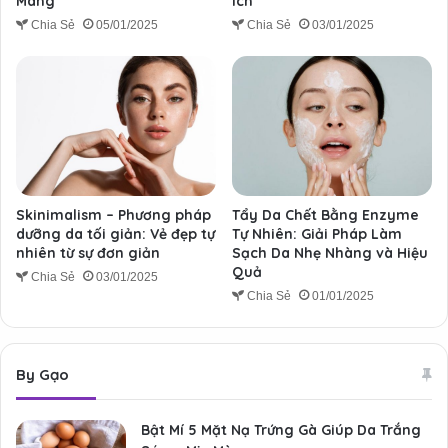
Màng
ích
Chia Sẻ
05/01/2025
Chia Sẻ
03/01/2025
Skinimalism – Phương pháp
Tẩy Da Chết Bằng Enzyme
dưỡng da tối giản: Vẻ đẹp tự
Tự Nhiên: Giải Pháp Làm
nhiên từ sự đơn giản
Sạch Da Nhẹ Nhàng và Hiệu
Quả
Chia Sẻ
03/01/2025
Chia Sẻ
01/01/2025
By Gạo
Bật Mí 5 Mặt Nạ Trứng Gà Giúp Da Trắng