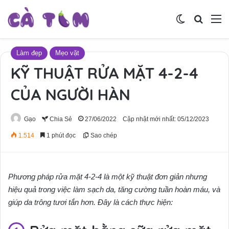
Switch skin
Tìm ki
M
Làm đẹp
Mẹo vặt
KỸ THUẬT RỬA MẶT 4-2-4
CỦA NGƯỜI HÀN
Gạo
Chia Sẻ
27/06/2022
Cập nhật mới nhất: 05/12/2023
1.514
1 phút đọc
Sao chép
Phương pháp rửa mặt 4-2-4 là một kỹ thuật đơn giản nhưng
hiệu quả trong việc làm sạch da, tăng cường tuần hoàn máu, và
giúp da trông tươi tắn hơn. Đây là cách thực hiện: