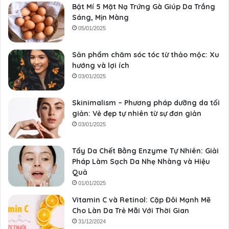
Bật Mí 5 Mặt Nạ Trứng Gà Giúp Da Trắng
Sáng, Mịn Màng
05/01/2025
Sản phẩm chăm sóc tóc từ thảo mộc: Xu
hướng và lợi ích
03/01/2025
Skinimalism – Phương pháp dưỡng da tối
giản: Vẻ đẹp tự nhiên từ sự đơn giản
03/01/2025
Tẩy Da Chết Bằng Enzyme Tự Nhiên: Giải
Pháp Làm Sạch Da Nhẹ Nhàng và Hiệu
Quả
01/01/2025
Vitamin C và Retinol: Cặp Đôi Mạnh Mẽ
Cho Làn Da Trẻ Mãi Với Thời Gian
31/12/2024