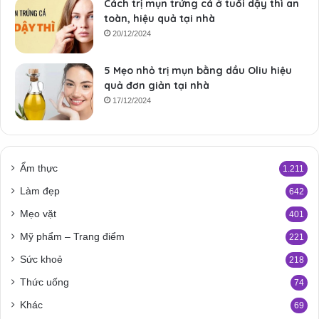
Cách trị mụn trứng cá ở tuổi dậy thì an
toàn, hiệu quả tại nhà
20/12/2024
5 Mẹo nhỏ trị mụn bằng dầu Oliu hiệu
quả đơn giản tại nhà
17/12/2024
Ẩm thực
1.211
Làm đẹp
642
Mẹo vặt
401
Mỹ phẩm – Trang điểm
221
Sức khoẻ
218
Thức uống
74
Khác
69