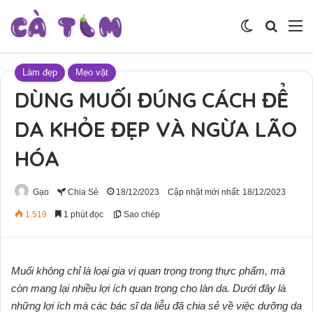
Switch skin
Tìm ki
M
Làm đẹp
Mẹo vặt
DÙNG MUỐI ĐÚNG CÁCH ĐỂ
DA KHỎE ĐẸP VÀ NGỪA LÃO
HÓA
Gạo
Chia Sẻ
18/12/2023
Cập nhật mới nhất: 18/12/2023
1.519
1 phút đọc
Sao chép
Muối không chỉ là loại gia vị quan trọng trong thực phẩm, mà
còn mang lại nhiều lợi ích quan trọng cho làn da. Dưới đây là
những lợi ích mà các bác sĩ da liễu đã chia sẻ về việc dưỡng da