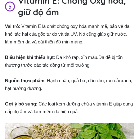
Vitamin E: Chống Oxy hóa,
giữ độ ẩm
Vai trò
: Vitamin E là chất chống oxy hóa mạnh mẽ, bảo vệ da
khỏi tác hại của gốc tự do và tia UV. Nó cũng giúp giữ nước,
làm mềm da và cải thiện độ mịn màng.
Biểu hiện khi thiếu hụt
: Da khô ráp, xỉn màu.Da dễ bị tổn
thương trước các tác động từ môi trường.
Nguồn thực phẩm
: Hạnh nhân, quả bơ, dầu oliu, rau cải xanh,
hạt hướng dương.
Gợi ý bổ sung
: Các loại kem dưỡng chứa vitamin E giúp cung
cấp độ ẩm và làm mềm da hiệu quả.