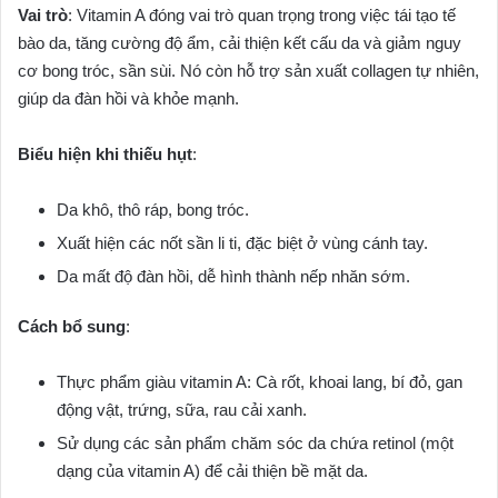
Vai trò
: Vitamin A đóng vai trò quan trọng trong việc tái tạo tế
bào da, tăng cường độ ẩm, cải thiện kết cấu da và giảm nguy
cơ bong tróc, sần sùi. Nó còn hỗ trợ sản xuất collagen tự nhiên,
giúp da đàn hồi và khỏe mạnh.
Biểu hiện khi thiếu hụt
:
Da khô, thô ráp, bong tróc.
Xuất hiện các nốt sần li ti, đặc biệt ở vùng cánh tay.
Da mất độ đàn hồi, dễ hình thành nếp nhăn sớm.
Cách bổ sung
:
Thực phẩm giàu vitamin A: Cà rốt, khoai lang, bí đỏ, gan
động vật, trứng, sữa, rau cải xanh.
Sử dụng các sản phẩm chăm sóc da chứa retinol (một
dạng của vitamin A) để cải thiện bề mặt da.