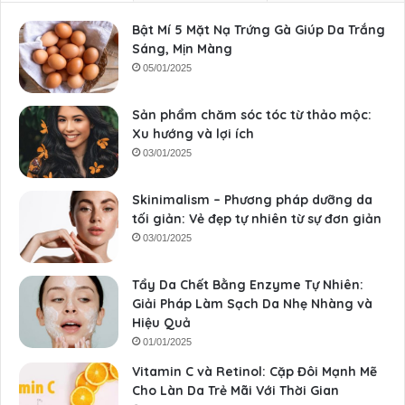
Bật Mí 5 Mặt Nạ Trứng Gà Giúp Da Trắng
Sáng, Mịn Màng
05/01/2025
Sản phẩm chăm sóc tóc từ thảo mộc:
Xu hướng và lợi ích
03/01/2025
Skinimalism – Phương pháp dưỡng da
tối giản: Vẻ đẹp tự nhiên từ sự đơn giản
03/01/2025
Tẩy Da Chết Bằng Enzyme Tự Nhiên:
Giải Pháp Làm Sạch Da Nhẹ Nhàng và
Hiệu Quả
01/01/2025
Vitamin C và Retinol: Cặp Đôi Mạnh Mẽ
Cho Làn Da Trẻ Mãi Với Thời Gian