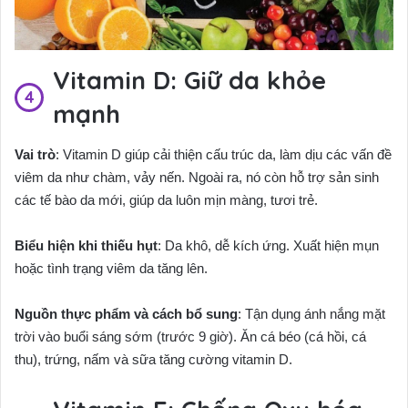
Vitamin D: Giữ da khỏe
mạnh
Vai trò
: Vitamin D giúp cải thiện cấu trúc da, làm dịu các vấn đề
viêm da như chàm, vảy nến. Ngoài ra, nó còn hỗ trợ sản sinh
các tế bào da mới, giúp da luôn mịn màng, tươi trẻ.
Biểu hiện khi thiếu hụt
: Da khô, dễ kích ứng. Xuất hiện mụn
hoặc tình trạng viêm da tăng lên.
Nguồn thực phẩm và cách bổ sung
: Tận dụng ánh nắng mặt
trời vào buổi sáng sớm (trước 9 giờ). Ăn cá béo (cá hồi, cá
thu), trứng, nấm và sữa tăng cường vitamin D.