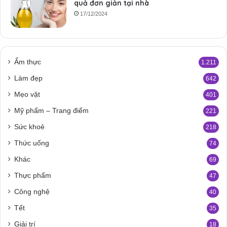
quả đơn giản tại nhà
17/12/2024
Ẩm thực
1.211
Làm đẹp
642
Mẹo vặt
401
Mỹ phẩm – Trang điểm
221
Sức khoẻ
218
Thức uống
74
Khác
69
Thực phẩm
47
Công nghệ
40
Tết
35
Giải trí
18