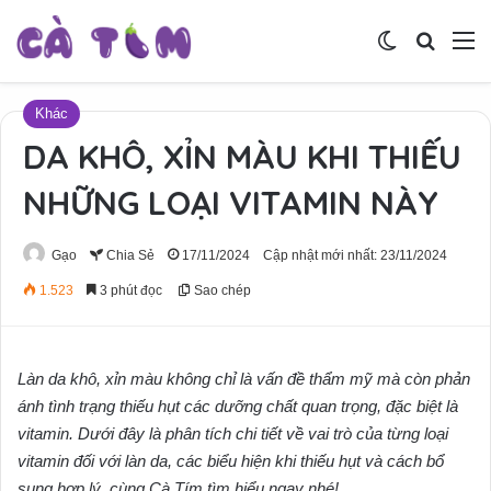
Switch skin
Tìm ki
M
Khác
DA KHÔ, XỈN MÀU KHI THIẾU
NHỮNG LOẠI VITAMIN NÀY
Gạo
Chia Sẻ
17/11/2024
Cập nhật mới nhất: 23/11/2024
1.523
3 phút đọc
Sao chép
Làn da khô, xỉn màu không chỉ là vấn đề thẩm mỹ mà còn phản
ánh tình trạng thiếu hụt các dưỡng chất quan trọng, đặc biệt là
vitamin. Dưới đây là phân tích chi tiết về vai trò của từng loại
vitamin đối với làn da, các biểu hiện khi thiếu hụt và cách bổ
sung hợp lý, cùng Cà Tím tìm hiểu ngay nhé!