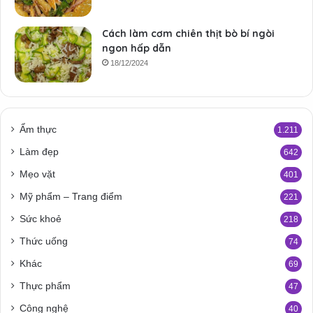
Cách làm cơm chiên thịt bò bí ngòi
ngon hấp dẫn
18/12/2024
Ẩm thực
1.211
Làm đẹp
642
Mẹo vặt
401
Mỹ phẩm – Trang điểm
221
Sức khoẻ
218
Thức uống
74
Khác
69
Thực phẩm
47
Công nghệ
40