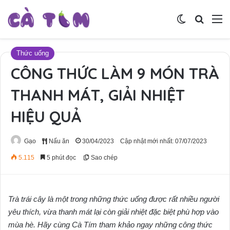
Switch skin
Tìm ki
M
Thức uống
CÔNG THỨC LÀM 9 MÓN TRÀ
THANH MÁT, GIẢI NHIỆT
HIỆU QUẢ
Gạo
Nấu ăn
30/04/2023
Cập nhật mới nhất: 07/07/2023
5.115
5 phút đọc
Sao chép
Trà trái cây là một trong những thức uống được rất nhiều người
yêu thích, vừa thanh mát lại còn giải nhiệt đặc biệt phù hợp vào
mùa hè. Hãy cùng Cà Tím tham khảo ngay những công thức