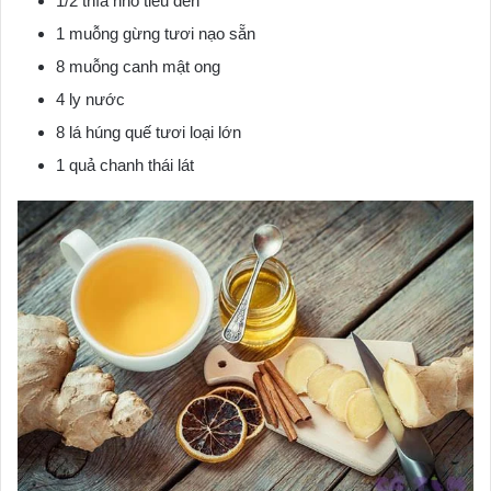
1/2 thìa nhỏ tiêu đen
1 muỗng gừng tươi nạo sẵn
8 muỗng canh mật ong
4 ly nước
8 lá húng quế tươi loại lớn
1 quả chanh thái lát