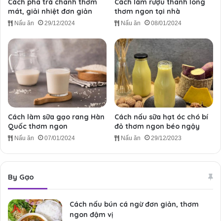
Cách pha trà chanh thơm
Cách làm rượu thanh long
mát, giải nhiệt đơn giản
thơm ngon tại nhà
Nấu ăn
29/12/2024
Nấu ăn
08/01/2024
Cách làm sữa gạo rang Hàn
Cách nấu sữa hạt óc chó bí
Quốc thơm ngon
đỏ thơm ngon béo ngậy
Nấu ăn
07/01/2024
Nấu ăn
29/12/2023
By Gạo
Cách nấu bún cá ngừ đơn giản, thơm
ngon đậm vị