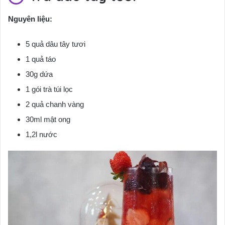
Nguyên liệu:
5 quả dâu tây tươi
1 quả táo
30g dứa
1 gói trà túi lọc
2 quả chanh vàng
30ml mật ong
1,2l nước