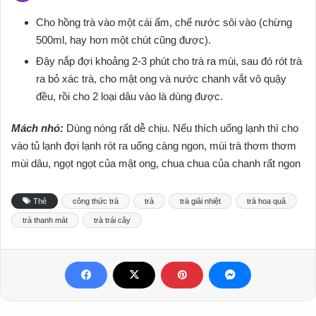
Cho hồng trà vào một cái ấm, chế nước sôi vào (chừng
500ml, hay hơn một chút cũng được).
Đậy nắp đợi khoảng 2-3 phút cho trà ra mùi, sau đó rót trà
ra bỏ xác trà, cho mật ong và nước chanh vắt vô quậy
đều, rồi cho 2 loại dâu vào là dùng được.
Mách nhỏ:
Dùng nóng rất dễ chịu. Nếu thích uống lạnh thì cho
vào tủ lạnh đợi lạnh rót ra uống càng ngon, mùi trà thơm thơm
mùi dâu, ngọt ngọt của mật ong, chua chua của chanh rất ngon
Thẻ
công thức trà
trà
trà giải nhiệt
trà hoa quả
trà thanh mát
trà trái cây