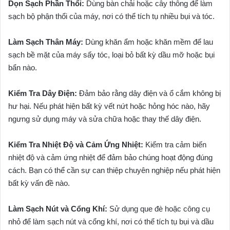
Dọn Sạch Phần Thổi:
Dùng bàn chải hoặc cây thông để làm
sạch bộ phận thổi của máy, nơi có thể tích tụ nhiều bụi và tóc.
Làm Sạch Thân Máy:
Dùng khăn ẩm hoặc khăn mềm để lau
sạch bề mặt của máy sấy tóc, loại bỏ bất kỳ dầu mỡ hoặc bụi
bẩn nào.
Kiểm Tra Dây Điện:
Đảm bảo rằng dây điện và ổ cắm không bị
hư hại. Nếu phát hiện bất kỳ vết nứt hoặc hỏng hóc nào, hãy
ngưng sử dụng máy và sửa chữa hoặc thay thế dây điện.
Kiểm Tra Nhiệt Độ và Cảm Ứng Nhiệt:
Kiểm tra cảm biến
nhiệt độ và cảm ứng nhiệt để đảm bảo chúng hoạt động đúng
cách. Bạn có thể cần sự can thiệp chuyên nghiệp nếu phát hiện
bất kỳ vấn đề nào.
Làm Sạch Nút và Cổng Khí:
Sử dụng que đè hoặc công cụ
nhỏ để làm sạch nút và cổng khí, nơi có thể tích tụ bụi và dầu