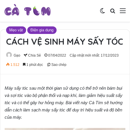
Switch skin
Tìm ki
M
Mẹo vặt
Điện gia dụng
CÁCH VỆ SINH MÁY SẤY TÓC
Gạo
Chia Sẻ
07/04/2022
Cập nhật mới nhất: 17/12/2023
1.512
1 phút đọc
Sao chép
Máy sấy tóc sau một thời gian sử dụng có thể trở nên bám bụi
và sợi tóc vào bộ phận thổi và nạp khí, làm giảm hiệu suất sấy
tóc và có thể gây hư hỏng máy. Bài viết này Cà Tím sẽ hướng
dẫn cách làm sạch máy sấy tóc để duy trì hiệu suất và độ bền
của máy.