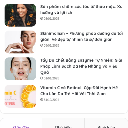
Sản phẩm chăm sóc tóc từ thảo mộc: Xu
hướng và lợi ích
03/01/2025
Skinimalism – Phương pháp dưỡng da tối
giản: Vẻ đẹp tự nhiên từ sự đơn giản
03/01/2025
Tẩy Da Chết Bằng Enzyme Tự Nhiên: Giải
Pháp Làm Sạch Da Nhẹ Nhàng và Hiệu
Quả
01/01/2025
Vitamin C và Retinol: Cặp Đôi Mạnh Mẽ
Cho Làn Da Trẻ Mãi Với Thời Gian
31/12/2024
Gần đây
Phổ biến
Bình luận