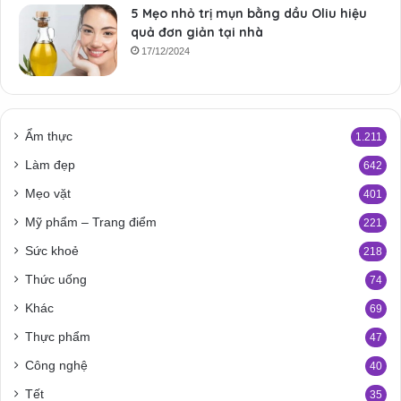
5 Mẹo nhỏ trị mụn bằng dầu Oliu hiệu
quả đơn giản tại nhà
17/12/2024
Ẩm thực
1.211
Làm đẹp
642
Mẹo vặt
401
Mỹ phẩm – Trang điểm
221
Sức khoẻ
218
Thức uống
74
Khác
69
Thực phẩm
47
Công nghệ
40
Tết
35