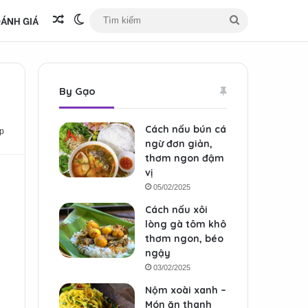
ÁNH GIÁ
Bài viết ngẫu nhiên
Switch skin
Tìm
kiếm
By Gạo
Cách nấu bún cá
p
ngừ đơn giản,
thơm ngon đậm
vị
05/02/2025
Cách nấu xôi
lòng gà tôm khô
thơm ngon, béo
ngậy
03/02/2025
Nộm xoài xanh –
Món ăn thanh