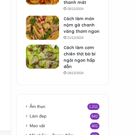
thanh mát
26/12/2024
Cách làm món
nộm gà chanh
vàng thơm ngon
21/12/2024
Cách làm cơm
chiên thịt bò bí
ngòi ngon hấp
dẫn
18/12/2024
Ẩm thực
1.211
Làm đẹp
642
Mẹo vặt
401