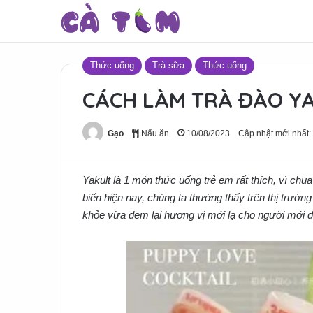
Thức uống
Trà sữa
Thức uống
CÁCH LÀM TRÀ ĐÀO Y
Gạo
Nấu ăn
10/08/2023
Cập nhật mới nhất:
Yakult là 1 món thức uống trẻ em rất thích, vì chua 
biến hiện nay, chúng ta thường thấy trên thị trườn
khỏe vừa đem lại hương vị mới lạ cho người mới 