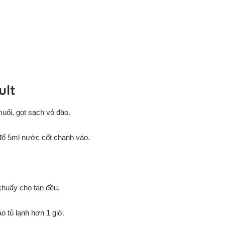
ult
uối, gọt sạch vỏ đào.
đổ 5ml nước cốt chanh vào.
khuấy cho tan đều.
o tủ lạnh hơn 1 giờ.