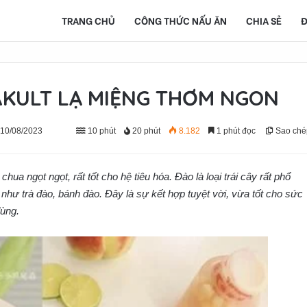
TRANG CHỦ
CÔNG THỨC NẤU ĂN
CHIA SẺ
Đ
AKULT LẠ MIỆNG THƠM NGON
 10/08/2023
10 phút
20 phút
8.182
1 phút đọc
Sao ché
chua ngọt ngọt, rất tốt cho hệ tiêu hóa. Đào là loại trái cây rất phổ
g như trà đào, bánh đào. Đây là sự kết hợp tuyệt vời, vừa tốt cho sức
dùng.