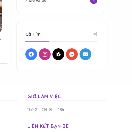
Mẹ và Bé
4
Cà Tím
c
Facebook
Instagram
Threads
Messenger
Mail
GIỜ LÀM VIỆC
Thứ 2 – CN: 8h – 18h
LIÊN KẾT BẠN BÈ