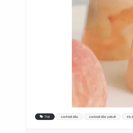
Thẻ
cocktail đào
cocktail đào yakult
trà 