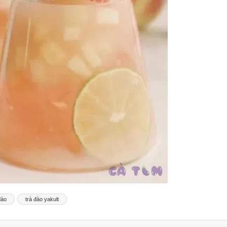
đào
trà đào yakult