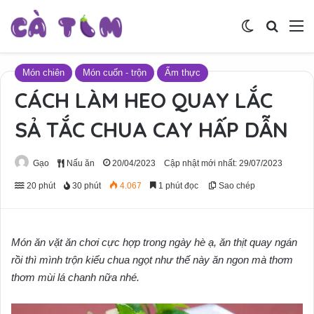
Switch skin
Tìm ki
M
Món chiên
Món cuốn - trộn
Ẩm thực
CÁCH LÀM HEO QUAY LẮC
SẢ TẮC CHUA CAY HẤP DẪN
Gạo
Nấu ăn
20/04/2023
Cập nhật mới nhất: 29/07/2023
20 phút
30 phút
4.067
1 phút đọc
Sao chép
Món ăn vặt ăn chơi cực hợp trong ngày hè ạ, ăn thịt quay ngán
rồi thì mình trộn kiểu chua ngọt như thế này ăn ngon mà thơm
thơm mùi lá chanh nữa nhé.