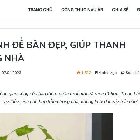
TRANG CHỦ
CÔNG THỨC NẤU ĂN
CHIA SẺ
Đ
NH ĐỂ BÀN ĐẸP, GIÚP THANH
G NHÀ
: 07/04/2023
1.512
4 phút đọc
Sao ché
ông gian sống của bạn thêm phần tươi mát và rạng rỡ hơn. Trong bài
cây thủy sinh phù hợp trồng trong nhà, không lo bị đất vấy bẩn nhé!