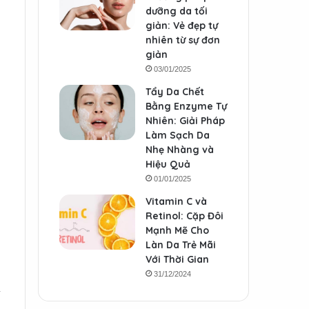
dưỡng da tối
giản: Vẻ đẹp tự
nhiên từ sự đơn
giản
03/01/2025
Tẩy Da Chết
Bằng Enzyme Tự
Nhiên: Giải Pháp
Làm Sạch Da
Nhẹ Nhàng và
Hiệu Quả
01/01/2025
Vitamin C và
Retinol: Cặp Đôi
Mạnh Mẽ Cho
Làn Da Trẻ Mãi
Với Thời Gian
31/12/2024