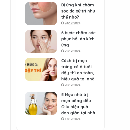
Dị ứng khi chăm
sóc da xử trí như
thế nào?
24/12/2024
6 bước chăm sóc
phục hồi da kích
ứng
22/12/2024
Cách trị mụn
trứng cá ở tuổi
dậy thì an toàn,
hiệu quả tại nhà
20/12/2024
5 Mẹo nhỏ trị
mụn bằng dầu
Oliu hiệu quả
đơn giản tại nhà
17/12/2024