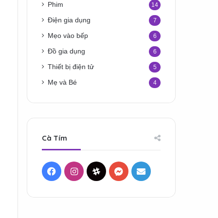
Phim
14
Điện gia dụng
7
Mẹo vào bếp
6
Đồ gia dụng
6
Thiết bị điện tử
5
Mẹ và Bé
4
Cà Tím
Facebook
Instagram
Threads
Messenger
Mail