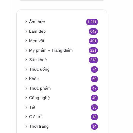
Ẩm thực
1.211
Làm đẹp
642
Mẹo vặt
401
Mỹ phẩm – Trang điểm
221
Sức khoẻ
218
Thức uống
74
Khác
69
Thực phẩm
47
Công nghệ
40
Tết
35
Giải trí
18
Thời trang
14