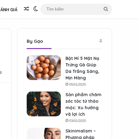
ÁNH GIÁ
Bài viết ngẫu nhiên
Switch skin
Tìm
kiếm
By Gạo
Bật Mí 5 Mặt Nạ
Trứng Gà Giúp
Da Trắng Sáng,
p
Mịn Màng
05/01/2025
Sản phẩm chăm
sóc tóc từ thảo
mộc: Xu hướng
và lợi ích
03/01/2025
Skinimalism –
Phương pháp