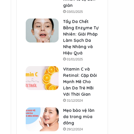
giản
03/01/2025
Tẩy Da Chết
Bằng Enzyme Tự
Nhiên: Giải Pháp
Làm Sạch Da
Nhẹ Nhàng và
Hiệu Quả
01/01/2025
Vitamin C và
Retinol: Cặp Đôi
Mạnh Mẽ Cho
Làn Da Trẻ Mãi
Với Thời Gian
31/12/2024
Mẹo bảo vệ làn
da trong mùa
đông
29/12/2024