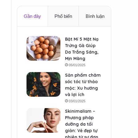
Gần đây
Phổ biến
Bình luận
Bật Mí 5 Mặt Nạ
Trứng Gà Giúp
Da Trắng Sáng,
Mịn Màng
05/01/2025
Sản phẩm chăm
sóc tóc từ thảo
mộc: Xu hướng
và lợi ích
03/01/2025
Skinimalism –
Phương pháp
dưỡng da tối
giản: Vẻ đẹp tự
nhiên từ sự đơn