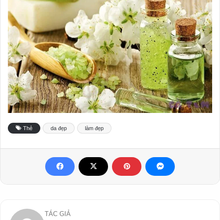
Thẻ
da đẹp
làm đẹp
TÁC GIẢ