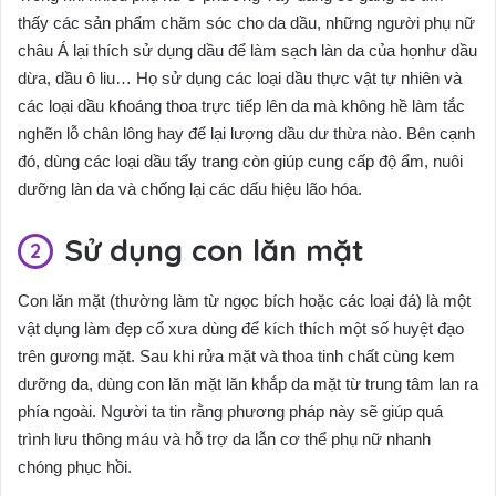
thấy các sản phẩm chăm sóc cho da dầu, những người phụ nữ
châu Á lại thích sử dụng dầu để làm sạch làn da của họ
như dầu
dừa, dầu ô liu… Họ sử dụng các loại dầu thực vật tự nhiên và
các loại dầu kɦoáng thoa trực tiếp lên da mà không hề làm tắc
nghẽn lỗ chân lông hay để lại lượng dầu dư thừa nào.
Bên cạnh
đó, dùng các loại dầu tẩy trang còn giúp cung cấp độ ẩm, nuôi
dưỡng làn da và chống lại các dấu hiệu lão hóa.
Sử dụng con lăn mặt
Con lăn mặt (thường làm từ ngọc bích hoặc các loại đá) là một
vật dụng làm đẹp cổ xưa dùng để kích thích một số huyệt đạo
trên gương mặt. Sau khi rửa mặt và thoa tinh chất cùng kem
dưỡng da, dùng con lăn mặt lăn khắp da mặt từ trung tâm lan ra
phía ngoài. Người ta tin rằng phương pháp này sẽ giúp quá
trình lưu thông máu và hỗ trợ da lẫn cơ thể phụ nữ nhanh
chóng phục hồi.