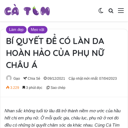
Switch skin
Tìm ki
M
Làm đẹp
Mẹo vặt
BÍ QUYẾT ĐỂ CÓ LÀN DA
HOÀN HẢO CỦA PHỤ NỮ
CHÂU Á
Gạo
Chia Sẻ
09/12/2021
Cập nhật mới nhất: 07/04/2023
3.229
3 phút đọc
Sao chép
Nhan sắc không tuổi từ lâu đã trở thành niềm mơ ước của hầu
hết chị em phụ nữ. Ở mỗi quốc gia, châu lục, phụ nữ ở nơi đó
đều có những bí quyết chăm sóc da khác nhau. Cùng Cà Tím