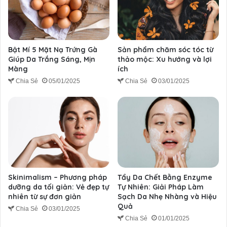
Bật Mí 5 Mặt Nạ Trứng Gà
Sản phẩm chăm sóc tóc từ
Giúp Da Trắng Sáng, Mịn
thảo mộc: Xu hướng và lợi
Màng
ích
Chia Sẻ
05/01/2025
Chia Sẻ
03/01/2025
Skinimalism – Phương pháp
Tẩy Da Chết Bằng Enzyme
dưỡng da tối giản: Vẻ đẹp tự
Tự Nhiên: Giải Pháp Làm
nhiên từ sự đơn giản
Sạch Da Nhẹ Nhàng và Hiệu
Quả
Chia Sẻ
03/01/2025
Chia Sẻ
01/01/2025