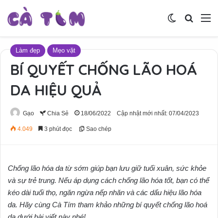
Switch skin
Tìm ki
M
Làm đẹp
Mẹo vặt
BÍ QUYẾT CHỐNG LÃO HOÁ
DA HIỆU QUẢ
Gạo
Chia Sẻ
18/06/2022
Cập nhật mới nhất: 07/04/2023
4.049
3 phút đọc
Sao chép
Chống lão hóa da từ sớm giúp bạn lưu giữ tuổi xuân, sức khỏe
và sự trẻ trung. Nếu áp dụng cách chống lão hóa tốt, bạn có thể
kéo dài tuổi thọ, ngăn ngừa nếp nhăn và các dấu hiệu lão hóa
da. Hãy cùng Cà Tím tham khảo những bí quyết chống lão hoá
da dưới bài viết này nhé!