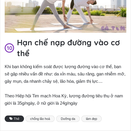
Hạn chế nạp đường vào cơ
thể
Khi bạn không kiểm soát được lượng đường vào cơ thể, bạn
sẽ gặp nhiều vấn đề như: da xỉn màu, sâu răng, gan nhiễm mỡ,
gây mụn, da nhanh chảy sệ, lão hóa, giảm thị lực…
Theo Hiệp hội Tim mạch Hoa Kỳ, lượng đường tiêu thụ ở nam
giới là 35g/ngày, ở nữ giới là 24g/ngày
Thẻ
chống lão hoá
Dưỡng da
làm đẹp