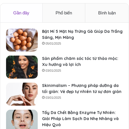
Gần đây
Phổ biến
Bình luận
Bật Mí 5 Mặt Nạ Trứng Gà Giúp Da Trắng
Sáng, Mịn Màng
05/01/2025
Sản phẩm chăm sóc tóc từ thảo mộc:
Xu hướng và lợi ích
03/01/2025
Skinimalism – Phương pháp dưỡng da
tối giản: Vẻ đẹp tự nhiên từ sự đơn giản
03/01/2025
Tẩy Da Chết Bằng Enzyme Tự Nhiên:
Giải Pháp Làm Sạch Da Nhẹ Nhàng và
Hiệu Quả