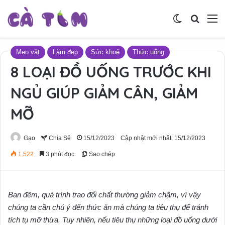
Switch skin
Tìm ki
M
Mẹo vặt
Làm đẹp
Sức khoẻ
Thức uống
8 LOẠI ĐỒ UỐNG TRƯỚC KHI
NGỦ GIÚP GIẢM CÂN, GIẢM
MỠ
Gạo
Chia Sẻ
15/12/2023
Cập nhật mới nhất: 15/12/2023
1.522
3 phút đọc
Sao chép
Ban đêm, quá trình trao đổi chất thường giảm chậm, vì vậy
chúng ta cần chú ý đến thức ăn mà chúng ta tiêu thụ để tránh
tích tụ mỡ thừa. Tuy nhiên, nếu tiêu thụ những loại đồ uống dưới