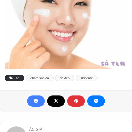
Thẻ
chăm sóc da
da đẹp
skincare
TÁC GIẢ