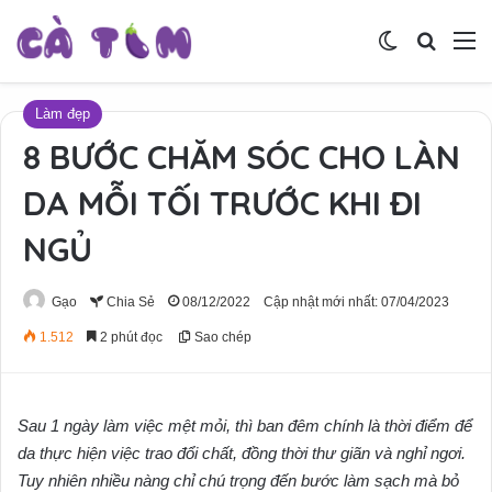
Switch skin
Tìm ki
M
Làm đẹp
8 BƯỚC CHĂM SÓC CHO LÀN
DA MỖI TỐI TRƯỚC KHI ĐI
NGỦ
Gạo
Chia Sẻ
08/12/2022
Cập nhật mới nhất: 07/04/2023
1.512
2 phút đọc
Sao chép
Sau 1 ngày làm việc mệt mỏi, thì ban đêm chính là thời điểm để
da thực hiện việc trao đổi chất, đồng thời thư giãn và nghỉ ngơi.
Tuy nhiên nhiều nàng chỉ chú trọng đến bước làm sạch mà bỏ