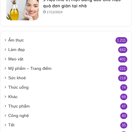
quả đơn giản tại nhà
17/12/2024
Ẩm thực
1.211
Làm đẹp
642
Mẹo vặt
401
Mỹ phẩm – Trang điểm
221
Sức khoẻ
218
Thức uống
74
Khác
69
Thực phẩm
47
Công nghệ
40
Tết
35