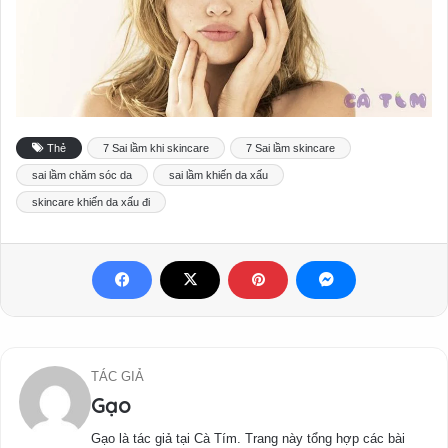
Thẻ
7 Sai lầm khi skincare
7 Sai lầm skincare
sai lầm chăm sóc da
sai lầm khiến da xấu
skincare khiến da xấu đi
TÁC GIẢ
Gạo
Gạo là tác giả tại Cà Tím. Trang này tổng hợp các bài