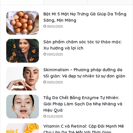
Bật Mí 5 Mặt Nạ Trứng Gà Giúp Da Trắng
Sáng, Mịn Màng
05/01/2025
Sản phẩm chăm sóc tóc từ thảo mộc:
Xu hướng và lợi ích
03/01/2025
Skinimalism – Phương pháp dưỡng da
tối giản: Vẻ đẹp tự nhiên từ sự đơn giản
03/01/2025
Tẩy Da Chết Bằng Enzyme Tự Nhiên:
Giải Pháp Làm Sạch Da Nhẹ Nhàng và
Hiệu Quả
01/01/2025
Vitamin C và Retinol: Cặp Đôi Mạnh Mẽ
Cho Làn Da Trẻ Mãi Với Thời Gian