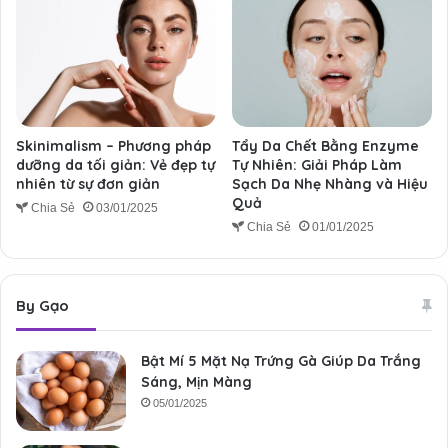
Skinimalism – Phương pháp
Tẩy Da Chết Bằng Enzyme
dưỡng da tối giản: Vẻ đẹp tự
Tự Nhiên: Giải Pháp Làm
nhiên từ sự đơn giản
Sạch Da Nhẹ Nhàng và Hiệu
Quả
Chia Sẻ
03/01/2025
Chia Sẻ
01/01/2025
By Gạo
Bật Mí 5 Mặt Nạ Trứng Gà Giúp Da Trắng
Sáng, Mịn Màng
05/01/2025