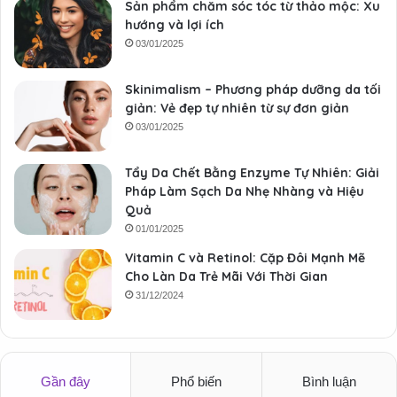
Sản phẩm chăm sóc tóc từ thảo mộc: Xu
hướng và lợi ích
03/01/2025
Skinimalism – Phương pháp dưỡng da tối
giản: Vẻ đẹp tự nhiên từ sự đơn giản
03/01/2025
Tẩy Da Chết Bằng Enzyme Tự Nhiên: Giải
Pháp Làm Sạch Da Nhẹ Nhàng và Hiệu
Quả
01/01/2025
Vitamin C và Retinol: Cặp Đôi Mạnh Mẽ
Cho Làn Da Trẻ Mãi Với Thời Gian
31/12/2024
Gần đây
Phổ biến
Bình luận