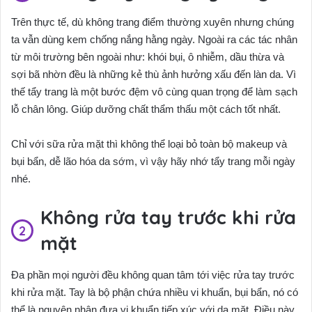
Trên thực tế, dù không trang điểm thường xuyên nhưng chúng
ta vẫn dùng kem chống nắng hằng ngày. Ngoài ra các tác nhân
từ môi trường bên ngoài như: khói bụi, ô nhiễm, dầu thừa và
sợi bã nhờn đều là những kẻ thù ảnh hưởng xấu đến làn da. Vì
thế tẩy trang là một bước đệm vô cùng quan trọng để làm sạch
lỗ chân lông. Giúp dưỡng chất thẩm thấu một cách tốt nhất.
Chỉ với sữa rửa mặt thì không thể loại bỏ toàn bộ makeup và
bụi bẩn, dễ lão hóa da sớm, vì vậy hãy nhớ tẩy trang mỗi ngày
nhé.
Không rửa tay trước khi rửa
mặt
Đa phần mọi người đều không quan tâm tới việc rửa tay trước
khi rửa mặt. Tay là bộ phận chứa nhiều vi khuẩn, bụi bẩn, nó có
thể là nguyên nhân đưa vi khuẩn tiếp xúc với da mặt. Điều này