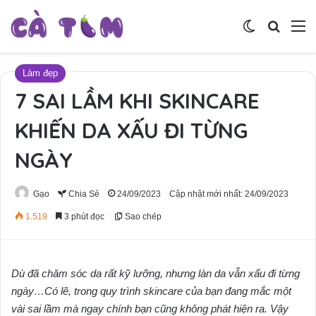
Switch skin
Tìm ki
M
Làm đẹp
7 SAI LẦM KHI SKINCARE
KHIẾN DA XẤU ĐI TỪNG
NGÀY
Gạo
Chia Sẻ
24/09/2023
Cập nhật mới nhất: 24/09/2023
1.519
3 phút đọc
Sao chép
Dù đã chăm sóc da rất kỹ lưỡng, nhưng làn da vẫn xấu đi từng
ngày…Có lẽ, trong quy trình skincare của bạn đang mắc một
vài sai lầm mà ngay chính bạn cũng không phát hiện ra. Vậy