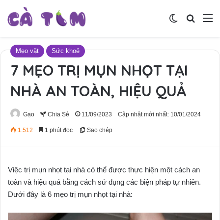
Switch skin
Tìm ki
M
Mẹo vặt
Sức khoẻ
7 MẸO TRỊ MỤN NHỌT TẠI
NHÀ AN TOÀN, HIỆU QUẢ
Gạo
Chia Sẻ
11/09/2023
Cập nhật mới nhất: 10/01/2024
1.512
1 phút đọc
Sao chép
Việc trị mụn nhọt tại nhà có thể được thực hiện một cách an
toàn và hiệu quả bằng cách sử dụng các biện pháp tự nhiên.
Dưới đây là 6 mẹo trị mụn nhọt tại nhà: