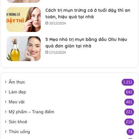
Cách trị mụn trứng cá ở tuổi dậy thì an
toàn, hiệu quả tại nhà
20/12/2024
5 Mẹo nhỏ trị mụn bằng dầu Oliu hiệu
quả đơn giản tại nhà
17/12/2024
Ẩm thực
1.211
Làm đẹp
642
Mẹo vặt
401
Mỹ phẩm – Trang điểm
221
Sức khoẻ
218
Thức uống
74