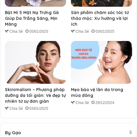
Bật Mí 5 Mặt Nạ Trứng Gà
Sản phẩm chăm sóc tóc từ
Giúp Da Trắng Sáng, Mịn
thảo mộc: Xu hướng và lợi
Màng
ích
Chia Sẻ
05/01/2025
Chia Sẻ
03/01/2025
Skinimalism – Phương pháp
Mẹo bảo vệ làn da trong
dưỡng da tối giản: Vẻ đẹp tự
mùa đông
nhiên từ sự đơn giản
Chia Sẻ
29/12/2024
Chia Sẻ
03/01/2025
By Gạo