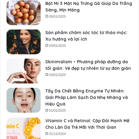
Bật Mí 5 Mặt Nạ Trứng Gà Giúp Da Trắng
Sáng, Mịn Màng
05/01/2025
Sản phẩm chăm sóc tóc từ thảo mộc:
Xu hướng và lợi ích
03/01/2025
Skinimalism – Phương pháp dưỡng da
tối giản: Vẻ đẹp tự nhiên từ sự đơn giản
03/01/2025
Tẩy Da Chết Bằng Enzyme Tự Nhiên:
Giải Pháp Làm Sạch Da Nhẹ Nhàng và
Hiệu Quả
01/01/2025
Vitamin C và Retinol: Cặp Đôi Mạnh Mẽ
Cho Làn Da Trẻ Mãi Với Thời Gian
31/12/2024