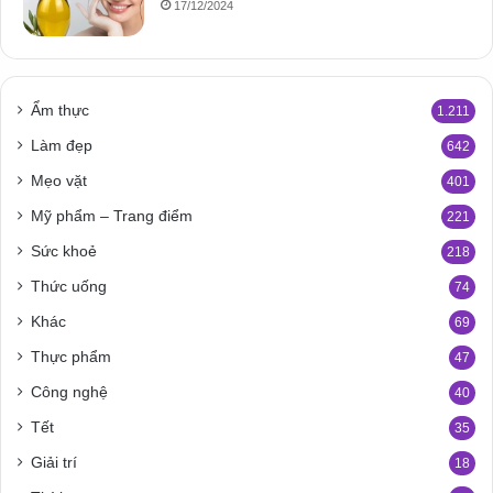
17/12/2024
Ẩm thực
1.211
Làm đẹp
642
Mẹo vặt
401
Mỹ phẩm – Trang điểm
221
Sức khoẻ
218
Thức uống
74
Khác
69
Thực phẩm
47
Công nghệ
40
Tết
35
Giải trí
18