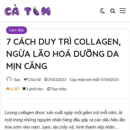
Switch skin
Tìm ki
M
Làm đẹp
7 CÁCH DUY TRÌ COLLAGEN,
NGỪA LÃO HOÁ DƯỠNG DA
MỊN CĂNG
Gạo
Chia Sẻ
25/03/2023
Cập nhật mới nhất: 07/04/2023
4.287
3 phút đọc
Sao chép
Lượng collagen được sản xuất ngày một giảm sút mỗi năm, là
một trong những nguyên nhân hàng đầu gây ra các dấu hiệu lão
hóa sớm như nám, sạm, da chảy xệ, hình thành nếp nhăn…