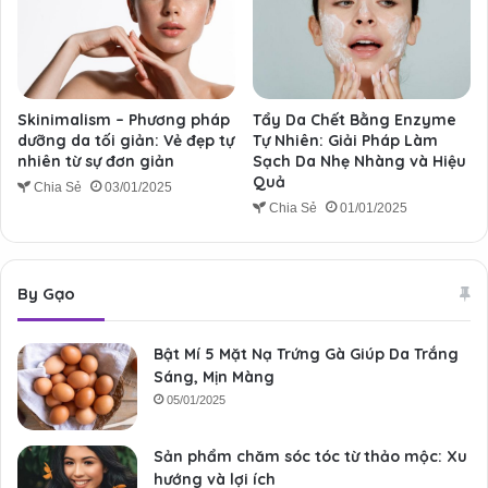
Skinimalism – Phương pháp
Tẩy Da Chết Bằng Enzyme
dưỡng da tối giản: Vẻ đẹp tự
Tự Nhiên: Giải Pháp Làm
nhiên từ sự đơn giản
Sạch Da Nhẹ Nhàng và Hiệu
Quả
Chia Sẻ
03/01/2025
Chia Sẻ
01/01/2025
By Gạo
Bật Mí 5 Mặt Nạ Trứng Gà Giúp Da Trắng
Sáng, Mịn Màng
05/01/2025
Sản phẩm chăm sóc tóc từ thảo mộc: Xu
hướng và lợi ích