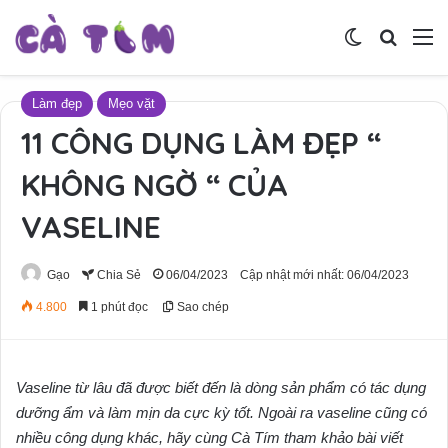
Switch skin
Tìm ki
M
Làm đẹp
Mẹo vặt
11 CÔNG DỤNG LÀM ĐẸP “
KHÔNG NGỜ “ CỦA
VASELINE
Gạo
Chia Sẻ
06/04/2023
Cập nhật mới nhất: 06/04/2023
4.800
1 phút đọc
Sao chép
Vaseline từ lâu đã được biết đến là dòng sản phẩm có tác dụng
dưỡng ẩm và làm mịn da cực kỳ tốt. Ngoài ra vaseline cũng có
nhiều công dụng khác, hãy cùng Cà Tím tham khảo bài viết