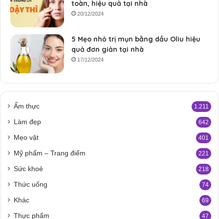
toàn, hiệu quả tại nhà
20/12/2024
5 Mẹo nhỏ trị mụn bằng dầu Oliu hiệu
quả đơn giản tại nhà
17/12/2024
Ẩm thực
1.211
Làm đẹp
642
Mẹo vặt
401
Mỹ phẩm – Trang điểm
221
Sức khoẻ
218
Thức uống
74
Khác
69
Thực phẩm
47