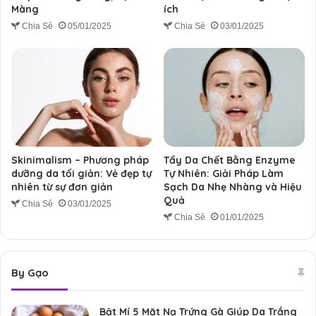
Màng
ích
Chia Sẻ
05/01/2025
Chia Sẻ
03/01/2025
Skinimalism – Phương pháp
Tẩy Da Chết Bằng Enzyme
dưỡng da tối giản: Vẻ đẹp tự
Tự Nhiên: Giải Pháp Làm
nhiên từ sự đơn giản
Sạch Da Nhẹ Nhàng và Hiệu
Quả
Chia Sẻ
03/01/2025
Chia Sẻ
01/01/2025
By Gạo
Bật Mí 5 Mặt Nạ Trứng Gà Giúp Da Trắng