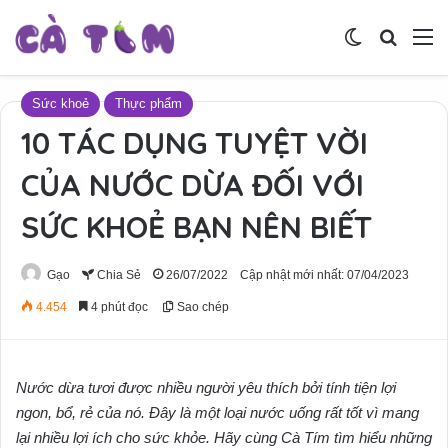
Switch skin
Tìm ki
M
Sức khoẻ
Thực phẩm
10 TÁC DỤNG TUYỆT VỜI
CỦA NƯỚC DỪA ĐỐI VỚI
SỨC KHOẺ BẠN NÊN BIẾT
Gạo
Chia Sẻ
26/07/2022
Cập nhật mới nhất: 07/04/2023
4.454
4 phút đọc
Sao chép
Nước dừa tươi được nhiều người yêu thích bởi tính tiện lợi
ngon, bổ, rẻ của nó. Đây là một loại nước uống rất tốt vì mang
lại nhiều lợi ích cho sức khỏe. Hãy cùng Cà Tím tìm hiểu những