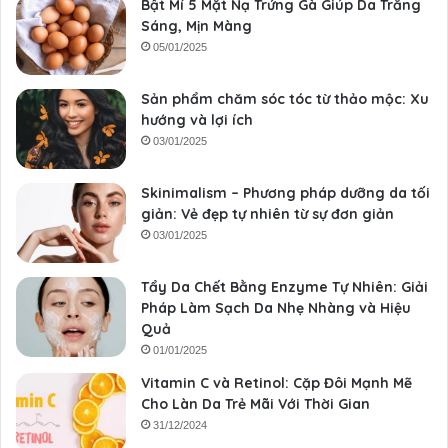
Bật Mí 5 Mặt Nạ Trứng Gà Giúp Da Trắng
Sáng, Mịn Màng
05/01/2025
Sản phẩm chăm sóc tóc từ thảo mộc: Xu
hướng và lợi ích
03/01/2025
Skinimalism – Phương pháp dưỡng da tối
giản: Vẻ đẹp tự nhiên từ sự đơn giản
03/01/2025
Tẩy Da Chết Bằng Enzyme Tự Nhiên: Giải
Pháp Làm Sạch Da Nhẹ Nhàng và Hiệu
Quả
01/01/2025
Vitamin C và Retinol: Cặp Đôi Mạnh Mẽ
Cho Làn Da Trẻ Mãi Với Thời Gian
31/12/2024