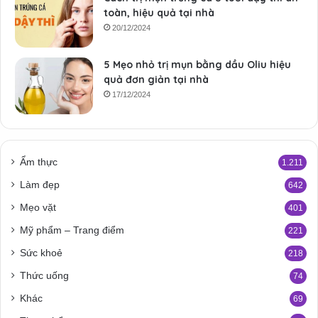
toàn, hiệu quả tại nhà
20/12/2024
5 Mẹo nhỏ trị mụn bằng dầu Oliu hiệu
quả đơn giản tại nhà
17/12/2024
Ẩm thực
1.211
Làm đẹp
642
Mẹo vặt
401
Mỹ phẩm – Trang điểm
221
Sức khoẻ
218
Thức uống
74
Khác
69