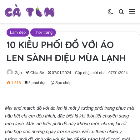
Switch skin
Tìm ki
M
Làm đẹp
Thời trang
10 KIỂU PHỐI ĐỒ VỚI ÁO
LEN SÀNH ĐIỆU MÙA LẠNH
Gạo
Chia Sẻ
07/01/2024
Cập nhật mới nhất: 07/01/2024
1.518
3 phút đọc
Sao chép
Mix and match đồ với áo len là một ý tưởng phối trang phục mà
hầu hết chị em đều thích, đặc biệt là khi thời tiết chuyển sang
mùa lạnh. Mặc dù kiểu phối đồ này không mới, nhưng lại rất
phù hợp cho những ngày trời se lạnh. Để có thêm nhiều ý
tưởng phối đồ xinh xắn với áo len để tỏa sáng khi đi chơi, mời