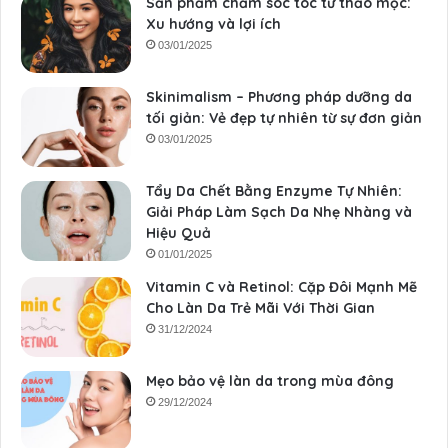
Sản phẩm chăm sóc tóc từ thảo mộc:
Xu hướng và lợi ích
03/01/2025
Skinimalism – Phương pháp dưỡng da
tối giản: Vẻ đẹp tự nhiên từ sự đơn giản
03/01/2025
Tẩy Da Chết Bằng Enzyme Tự Nhiên:
Giải Pháp Làm Sạch Da Nhẹ Nhàng và
Hiệu Quả
01/01/2025
Vitamin C và Retinol: Cặp Đôi Mạnh Mẽ
Cho Làn Da Trẻ Mãi Với Thời Gian
31/12/2024
Mẹo bảo vệ làn da trong mùa đông
29/12/2024