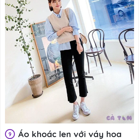
Áo khoác len với váy hoa