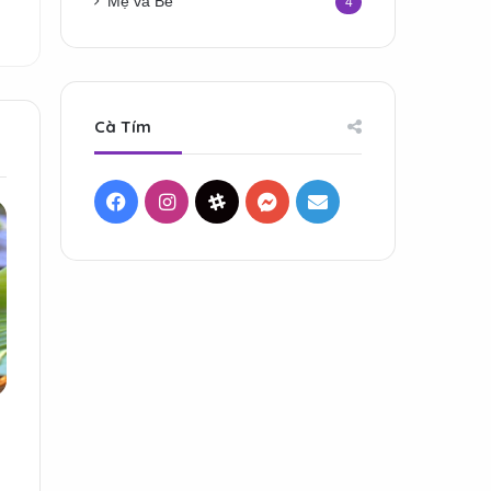
Mẹ và Bé
4
Cà Tím
Facebook
Instagram
Threads
Messenger
Mail