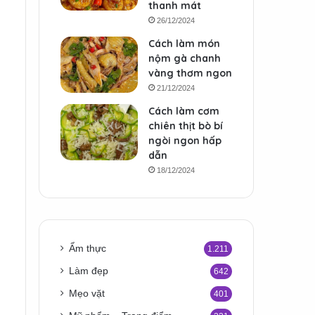
thanh mát
26/12/2024
Cách làm món
nộm gà chanh
vàng thơm ngon
21/12/2024
Cách làm cơm
chiên thịt bò bí
ngòi ngon hấp
dẫn
18/12/2024
Ẩm thực
1.211
Làm đẹp
642
Mẹo vặt
401