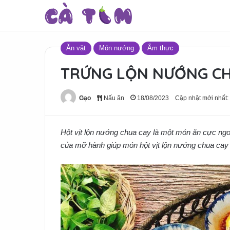
Ăn vặt
Món nướng
Ẩm thực
TRỨNG LỘN NƯỚNG CH
Gạo
Nấu ăn
18/08/2023
Cập nhật mới nhất:
Hột vịt lộn nướng chua cay là một món ăn cực ngon
của mỡ hành giúp món hột vịt lộn nướng chua cay