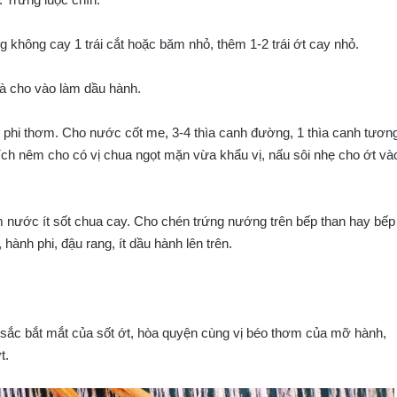
 không cay 1 trái cắt hoặc băm nhỏ, thêm 1-2 trái ớt cay nhỏ.
ià cho vào làm dầu hành.
o phi thơm. Cho nước cốt me, 3-4 thìa canh đường, 1 thìa canh tươn
thích nêm cho có vị chua ngọt mặn vừa khẩu vị, nấu sôi nhẹ cho ớt và
m nước ít sốt chua cay. Cho chén trứng nướng trên bếp than hay bếp
hành phi, đậu rang, ít dầu hành lên trên.
sắc bắt mắt của sốt ớt, hòa quyện cùng vị béo thơm của mỡ hành,
t.