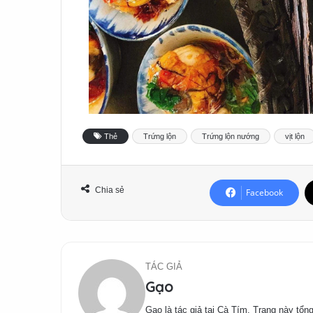
Thẻ
Trứng lộn
Trứng lộn nướng
vịt lộn
Chia sẻ
Facebook
TÁC GIẢ
Gạo
Gạo là tác giả tại Cà Tím. Trang này tổng