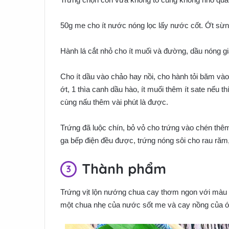
50g me cho ít nước nóng lọc lấy nước cốt. Ớt sừng
Hành lá cắt nhỏ cho ít muối và đường, dầu nóng g
Cho ít dầu vào chảo hay nồi, cho hành tỏi băm và
ớt, 1 thìa canh dầu hào, ít muối thêm ít sate nếu 
cùng nấu thêm vài phút là được.
Trứng đã luộc chín, bỏ vỏ cho trứng vào chén thê
ga bếp điện đều được, trứng nóng sôi cho rau răm, 
Thành phẩm
Trứng vịt lộn nướng chua cay thơm ngon với màu 
một chua nhẹ của nước sốt me và cay nồng của ớ