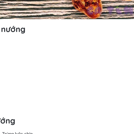
n nướng
ướng
 Trứng luộc chín.