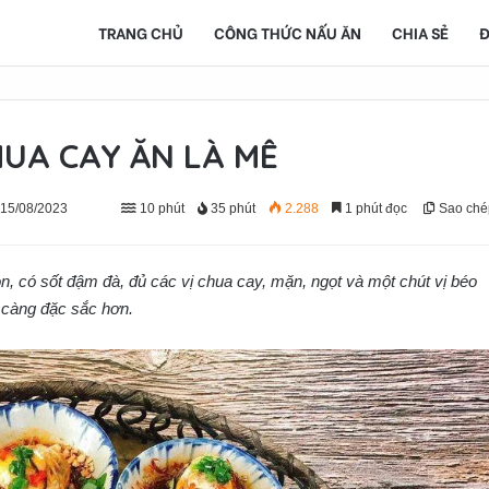
TRANG CHỦ
CÔNG THỨC NẤU ĂN
CHIA SẺ
Đ
UA CAY ĂN LÀ MÊ
 15/08/2023
10 phút
35 phút
2.288
1 phút đọc
Sao ché
, có sốt đậm đà, đủ các vị chua cay, mặn, ngọt và một chút vị béo
 càng đặc sắc hơn.