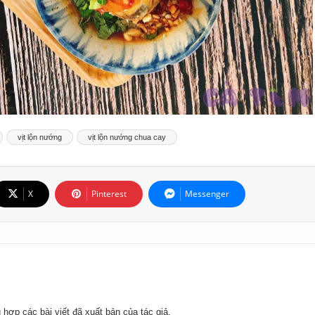
vịt lộn nướng
vịt lộn nướng chua cay
X
Pinterest
Messenger
 hợp các bài viết đã xuất bản của tác giả.