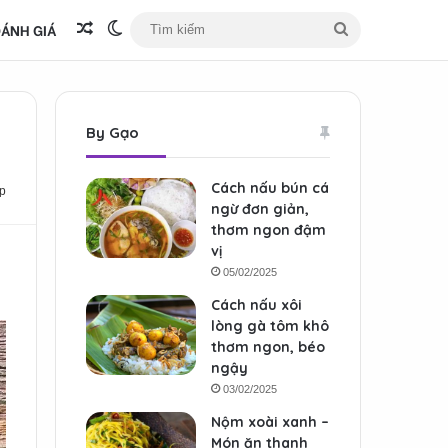
ÁNH GIÁ
Bài viết ngẫu nhiên
Switch skin
Tìm
kiếm
By Gạo
Cách nấu bún cá
p
ngừ đơn giản,
thơm ngon đậm
vị
05/02/2025
Cách nấu xôi
lòng gà tôm khô
thơm ngon, béo
ngậy
03/02/2025
Nộm xoài xanh –
Món ăn thanh