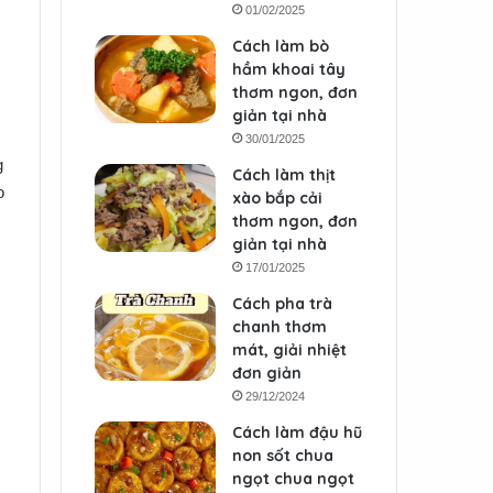
01/02/2025
Cách làm bò
hầm khoai tây
thơm ngon, đơn
giản tại nhà
30/01/2025
g
Cách làm thịt
o
xào bắp cải
thơm ngon, đơn
giản tại nhà
17/01/2025
Cách pha trà
chanh thơm
mát, giải nhiệt
đơn giản
29/12/2024
Cách làm đậu hũ
non sốt chua
ngọt chua ngọt