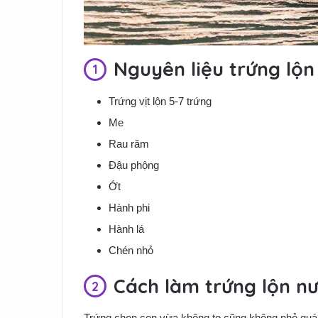
Nguyên liệu trứng lộ
Trứng vịt lộn 5-7 trứng
Me
Rau răm
Đậu phộng
Ớt
Hành phi
Hành lá
Chén nhỏ
Cách làm trứng lộn n
Trứng chọn con vừa không to cũng không nhỏ quá.