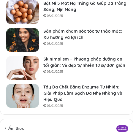
Bật Mí 5 Mặt Nạ Trứng Gà Giúp Da Trắng
Sáng, Mịn Màng
05/01/2025
Sản phẩm chăm sóc tóc từ thảo mộc:
Xu hướng và lợi ích
03/01/2025
Skinimalism – Phương pháp dưỡng da
tối giản: Vẻ đẹp tự nhiên từ sự đơn giản
03/01/2025
Tẩy Da Chết Bằng Enzyme Tự Nhiên:
Giải Pháp Làm Sạch Da Nhẹ Nhàng và
Hiệu Quả
01/01/2025
Ẩm thực
1.211